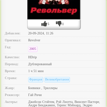
5
1
Добавлен:
20-09-2024, 11:26
Оригинал:
Revolver
Год:
2005
Качество:
HDrip
Перевод:
Дублированный
Время:
1 ч 51 мин
Страна:
Франция
Великобритания
Жанр:
Боевики , Триллеры
Режиссер:
Гай Ричи
Актеры:
Джейсон Стэйтем, Рэй Лиотта, Винсент Пасторе,
Андре Бенджамин, Теренс Мэйнард, Эндрю