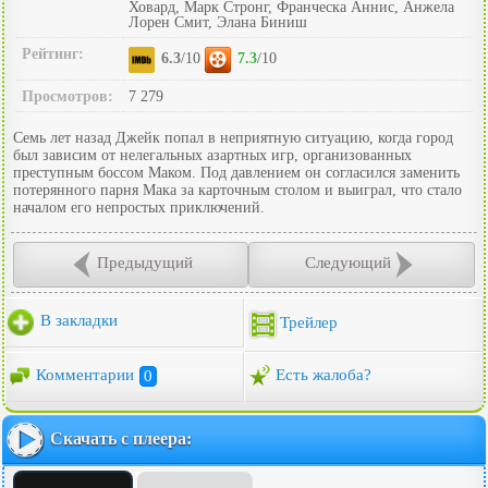
Ховард, Марк Стронг, Франческа Аннис, Анжела
Лорен Смит, Элана Биниш
Рейтинг:
6.3
/10
7.3
/10
Просмотров:
7 279
Семь лет назад Джейк попал в неприятную ситуацию, когда город
был зависим от нелегальных азартных игр, организованных
преступным боссом Маком. Под давлением он согласился заменить
потерянного парня Мака за карточным столом и выиграл, что стало
началом его непростых приключений.
Предыдущий
Следующий
В закладки
Трейлер
Комментарии
0
Есть жалоба?
Скачать с плеера: