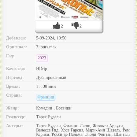
2
2
Добавлен:
5-09-2024, 10:50
Оригинал:
3 jours max
Год:
2023
Качество:
HDrip
Перевод:
Дублированный
Время:
1 ч 30 мин
Страна:
Франция
Жанр:
Комедии , Боевики
Режиссер:
Тарек Будали
Актеры:
Тарек Будали, Филипп Лашо, Жюльен Аррути,
Ванесса Гид, Хосе Гарсия, Мари-Анн Шазель, Рем
Кериси, Росси де Пальма, Элоди Фонтан, Шанталь