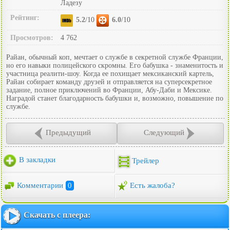
Ладезу
Рейтинг:
5.2
/10
6.0
/10
Просмотров:
4 762
Райан, обычный коп, мечтает о службе в секретной службе Франции,
но его навыки полицейского скромны. Его бабушка - знаменитость и
участница реалити-шоу. Когда ее похищает мексиканский картель,
Райан собирает команду друзей и отправляется на суперсекретное
задание, полное приключений во Франции, Абу-Даби и Мексике.
Наградой станет благодарность бабушки и, возможно, повышение по
службе.
Предыдущий
Следующий
В закладки
Трейлер
Комментарии
0
Есть жалоба?
Скачать с плеера: