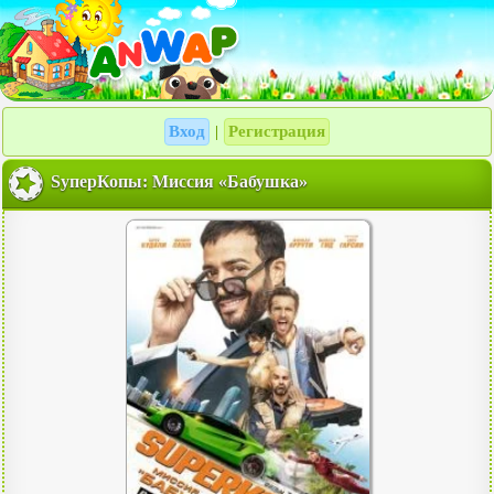
Вход
Регистрация
|
SуперКопы: Миссия «Бабушка»