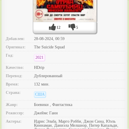
12
5
Добавлен:
28-08-2024, 00:59
Оригинал:
The Suicide Squad
Год:
2021
Качество:
HDrip
Перевод:
Дублированный
Время:
132 мин.
Страна:
США
Жанр:
Боевики , Фантастика
Режиссер:
Джеймс Ганн
Актеры:
Идрис Эльба, Марго Робби, Джон Сина, Юэль
Киннаман, Даниэла Мелшиор, Питер Капальди,