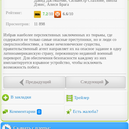
Давид Дастмалчян, Сильвестр Сталлоне, Виола
Дэвис, Алиси Брага
Рейтинг:
7.2
/10
6.6
/10
Просмотров:
11 898
Избрав наиболее перспективных заключенных из тюрьмы, где
содержатся не только самые опасные преступники, но и люди со
сверхспособностями, а также нечеловеческие существа,
правительственный агент направляет их на опасное задание в одну
латиноамериканскую страну, пережившую недавний военный
переворот. Для обеспечения безопасности каждому из них
имплантируется взрывное устройство, чтобы исключить
возможность побега.
Предыдущий
Следующий
В закладки
Трейлер
Комментарии
0
Есть жалоба?
Скачать с плеера: