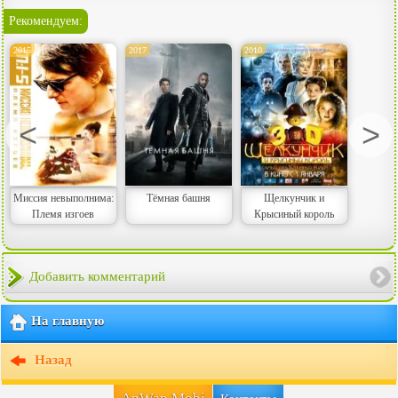
Рекомендуем:
2015
2017
2010
<
>
Миссия невыполнима:
Тёмная башня
Щелкунчик и
Племя изгоев
Крысиный король
Добавить комментарий
На главную
Назад