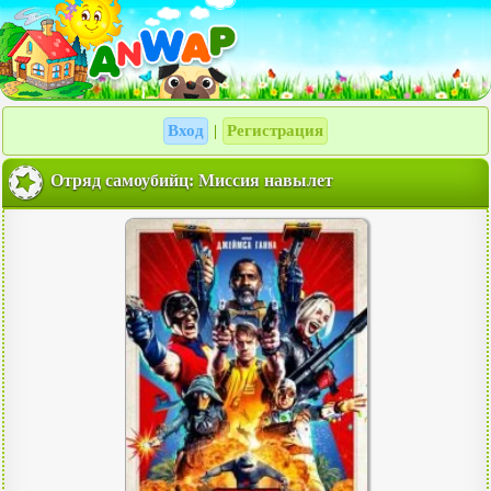
Вход
Регистрация
|
Отряд самоубийц: Миссия навылет