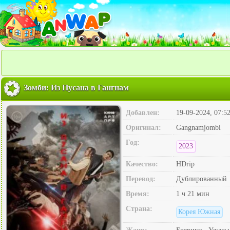
Зомби: Из Пусана в Гангнам
Добавлен:
19-09-2024, 07:5
Оригинал:
Gangnamjombi
Год:
2023
Качество:
HDrip
Перевод:
Дублированный
Время:
1 ч 21 мин
Страна:
Корея Южная