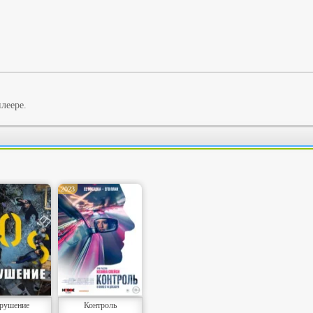
леере.
2023
рушение
Контроль