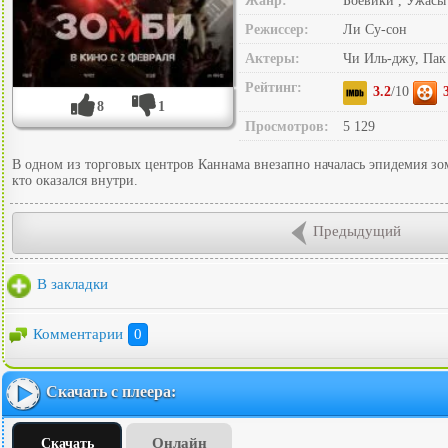
Жанр:
Боевики , Ужасы
Режиссер:
Ли Су-сон
Актеры:
Чи Иль-джу, Пак
Рейтинг:
3.2
/10
8
1
Просмотров:
5 129
В одном из торговых центров Каннама внезапно началась эпидемия зо
кто оказался внутри.
Предыдущий
В закладки
Комментарии
0
Скачать с плеера:
Онлайн
Скачать