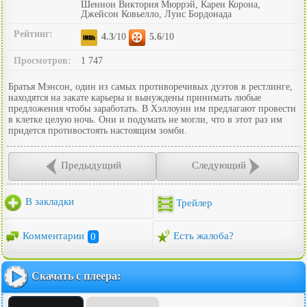
Шеннон Виктория Мюррэй, Карен Корона,
Джейсон Ковьелло, Луис Бордонада
Рейтинг:
4.3
/10
5.6
/10
Просмотров:
1 747
Братья Мэнсон, один из самых противоречивых дуэтов в рестлинге,
находятся на закате карьеры и вынуждены принимать любые
предложения чтобы заработать. В Хэллоуин им предлагают провести
в клетке целую ночь. Они и подумать не могли, что в этот раз им
придется противостоять настоящим зомби.
Предыдущий
Следующий
В закладки
Трейлер
Комментарии
0
Есть жалоба?
Скачать с плеера: