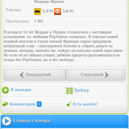
Флориан Фрескет
Рейтинг:
5.3
/10
5.6
/10
Просмотров:
1 382
В возрасте 14 лет Жордан и Патрик столкнулись с настоящим
испытанием: их любимая PlayStation сломалась. В поисках новой
игровой консоли в глуши южной Франции парни придумали
хитроумный план - симулировать болезнь и собрать деньги на
лечение, которые, конечно же, пойдут на покупку новой приставки.
Но если об их обмане узнают, ребятам придется расплачиваться не
только без PlayStation, но и без свободы.
Предыдущий
Следующий
В закладки
Трейлер
Комментарии
0
Есть жалоба?
Скачать с плеера: