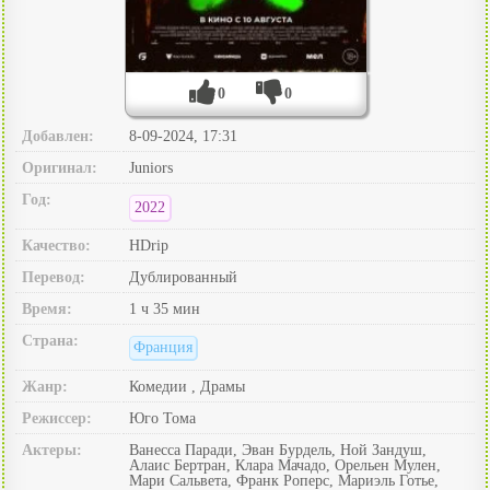
0
0
Добавлен:
8-09-2024, 17:31
Оригинал:
Juniors
Год:
2022
Качество:
HDrip
Перевод:
Дублированный
Время:
1 ч 35 мин
Страна:
Франция
Жанр:
Комедии , Драмы
Режиссер:
Юго Тома
Актеры:
Ванесса Паради, Эван Бурдель, Ной Зандуш,
Алаис Бертран, Клара Мачадо, Орельен Мулен,
Мари Сальвета, Франк Роперс, Мариэль Готье,