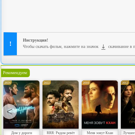
Инструкция!
Чтобы скачать фильм, нажмите на значок
скачивание в п
Рекомендуем:
2024
2022
2010
2012
<
Дом у дороги
RRR: Рядом ревёт
Меня зовут Кхан
Лучшее