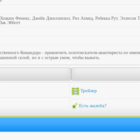
ы
Хоакин Феникс, Джейк Джилленхол, Риз Ахмед, Ребекка Рут, Эллисон То
Зак Эбботт
ственного Командора - прикончить золотоискателя-авантюриста по имени
езбашенной силой, но и с острым умом, чтобы выжить.
Трейлер
Есть жалоба?