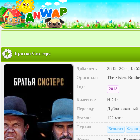
Братья Систерс
Добавлен:
28-08-2024, 13:5
Оригинал:
The Sisters Brothe
Год:
2018
Качество:
HDrip
Перевод:
Дублированный
Время:
122 мин.
Страна:
Бельгия
Франц