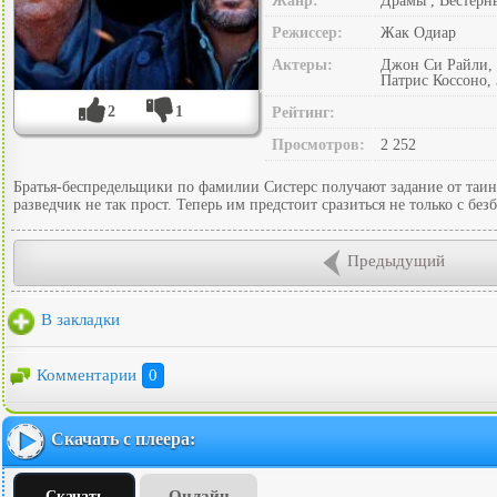
Жанр:
Драмы , Вестерн
Режиссер:
Жак Одиар
Актеры:
Джон Си Райли, 
Патрис Коссоно, 
2
1
Рейтинг:
Просмотров:
2 252
Братья-беспредельщики по фамилии Систерс получают задание от таин
разведчик не так прост. Теперь им предстоит сразиться не только с б
Предыдущий
В закладки
Комментарии
0
Скачать с плеера:
Онлайн
Скачать