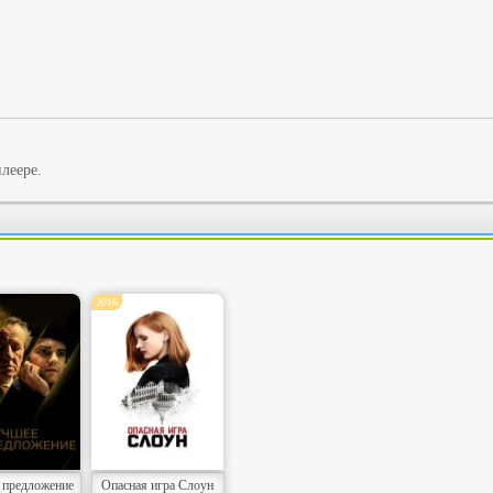
леере.
2016
 предложение
Опасная игра Слоун