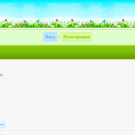
Вход
Регистрация
|
5
rs
ия