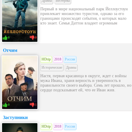
Драмы
Вестерны
Первый в мире национальный парк Йеллоустоун
привлекает множество туристов, однако за его
границами происходят события, о которых мало
кто знает. Семья Даттон владеет огромным
0
0
Отчим
HDrip
2018
Россия
Исторические
Драмы
Настя, первая красавица в округе, ждет с войны
мужа Ивана, храня верность и уверенность в
правильности своего выбора. Семь лет прошло, но
сердце подсказывает ей, что ее Иван жив.
0
1
Заступники
HDrip
2018
Россия