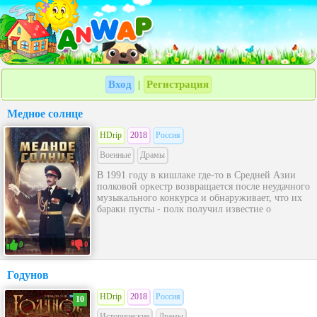
Вход
Регистрация
|
Медное солнце
HDrip
2018
Россия
Военные
Драмы
В 1991 году в кишлаке где-то в Средней Азии
полковой оркестр возвращается после неудачного
музыкального конкурса и обнаруживает, что их
бараки пусты - полк получил известие о
0
0
Годунов
HDrip
2018
Россия
10
Исторические
Драмы