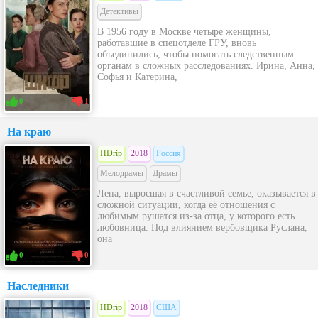
Детективы
В 1956 году в Москве четыре женщины,
работавшие в спецотделе ГРУ, вновь
объединились, чтобы помогать следственным
органам в сложных расследованиях. Ирина, Анна,
Софья и Катерина,
0
1
На краю
HDrip
2018
Россия
Мелодрамы
Драмы
Лена, выросшая в счастливой семье, оказывается в
сложной ситуации, когда её отношения с
любимым рушатся из-за отца, у которого есть
любовница. Под влиянием вербовщика Руслана,
она
0
0
Наследники
HDrip
2018
США