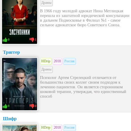
Драмы
В 1966 году молодой адвокат Нина Метлицкая
перешла из заштатной юридической консультации
в дальнем Подмосковье в Филиал №1 - самое
сильное адвокатское бюро Советского Союза.
0
1
Триггер
HDrip
2018
Россия
Драмы
Психолог Артем Стрелецкий отличается от
большинства своих коллег своим подходом к
лечению пациентов. Он является сторонником
шоковой терапии, утверждая, что единственный
способ
0
0
Шифр
HDrip
2018
Россия