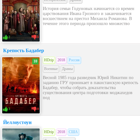
История семьи Годуновых начинается со времен
царствования Ивана Грозного и заканчивается
восшествием на престол Михаила Романова. В
течение этого периода произошло множество
2
0
Крепость Бадабер
HDrip
2018
Россия
10
Военные
Драмы
Весной 1985 года разведчик Юрий Никитин по
заданию ГРУ проникает в пакистанскую крепость
Бадабер, чтобы собрать доказательства
существования центра подготовки моджахедов
под
3
0
Йеллоустоун
HDrip
2018
США