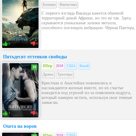
Боевики
Фантастика
С первого взгляда Ваканда кажется обычной
территорией дикой Африки, но это не так. Здесь
скрываются уникальные залежи металла,
способного поглощать вибрацию. Чёрная Пантера,
5
0
Пятьдесят оттенков свободы
HDrip
2018
США
Китай
10
Драмы
Триллеры
Кристиан и Анастейша поженились и
наслаждаются жизнью вместе, но их счастье
находится под угрозой из-за появления недруга,
который намерен мстить, используя свои темные
замыслы.
3
0
Охота на воров
HDrip
2018
США