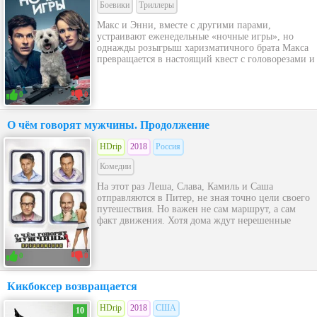
Боевики
Триллеры
Макс и Энни, вместе с другими парами,
устраивают еженедельные «ночные игры», но
однажды розыгрыш харизматичного брата Макса
превращается в настоящий квест с головорезами и
0
0
О чём говорят мужчины. Продолжение
HDrip
2018
Россия
Комедии
На этот раз Леша, Слава, Камиль и Саша
отправляются в Питер, не зная точно цели своего
путешествия. Но важен не сам маршрут, а сам
факт движения. Хотя дома ждут нерешенные
0
0
Кикбоксер возвращается
HDrip
2018
США
10