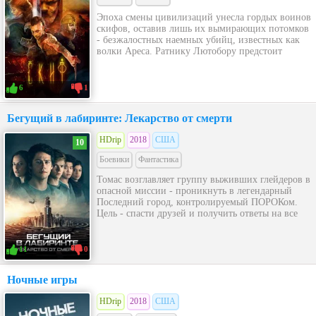
Эпоха смены цивилизаций унесла гордых воинов
скифов, оставив лишь их вымирающих потомков
- безжалостных наемных убийц, известных как
волки Ареса. Ратнику Лютобору предстоит
6
1
Бегущий в лабиринте: Лекарство от смерти
HDrip
2018
США
10
Боевики
Фантастика
Томас возглавляет группу выживших глейдеров в
опасной миссии - проникнуть в легендарный
Последний город, контролируемый ПОРОКом.
Цель - спасти друзей и получить ответы на все
11
0
Ночные игры
HDrip
2018
США