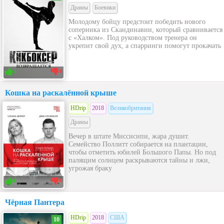
Драмы
Боевики
Молодому бойцу предстоит победить нового
соперника из Скандинавии, который сравнивается
с «Халком». Под руководством тренера он
укрепит свой дух, а спарринги помогут прокачать
2
0
Кошка на раскалённой крыше
HDrip
2018
Великобритания
Драмы
Вечер в штате Миссисипи, жара душит.
Семейство Поллитт собирается на плантации,
чтобы отметить юбилей Большого Папы. Но под
палящим солнцем раскрываются тайны и лжи,
угрожая браку
0
0
Чёрная Пантера
HDrip
2018
США
10