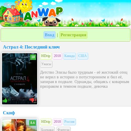
Вход
Регистрация
|
Астрал 4: Последний ключ
HDrip
2018
Канада
США
10
Ужасы
Детство Элизы было трудным - её жестокий отец
не верил в истории о потустороннем и бил её,
запирая в подвале. Однажды, общаясь с коварным
призраком в темном подвале, девочка
5
0
Скиф
HDrip
2018
Россия
8.6
Боевики
Фэнтези