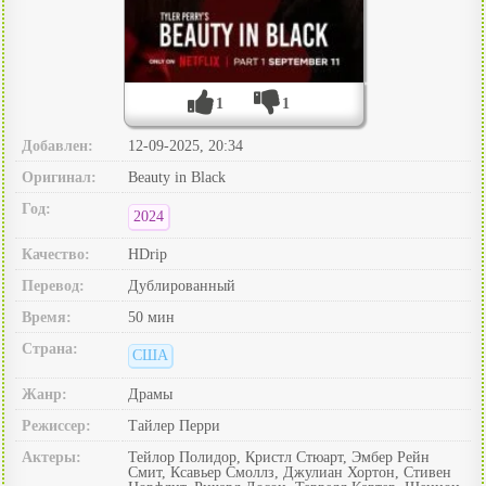
1
1
Добавлен:
12-09-2025, 20:34
Оригинал:
Beauty in Black
Год:
2024
Качество:
HDrip
Перевод:
Дублированный
Время:
50 мин
Страна:
США
Жанр:
Драмы
Режиссер:
Тайлер Перри
Актеры:
Тейлор Полидор, Кристл Стюарт, Эмбер Рейн
Смит, Ксавьер Смоллз, Джулиан Хортон, Стивен