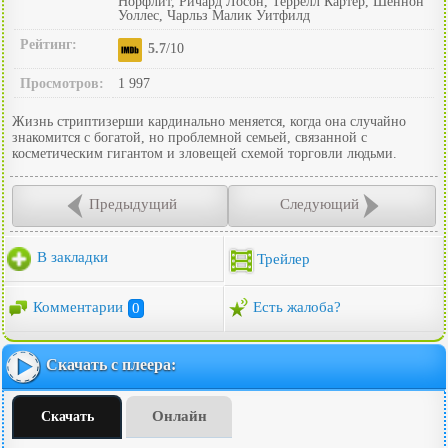
Норфлит, Ричард Лосон, Террелл Картер, Шеннон
Уоллес, Чарльз Малик Уитфилд
Рейтинг:
5.7
/10
Просмотров:
1 997
Жизнь стриптизерши кардинально меняется, когда она случайно
знакомится с богатой, но проблемной семьей, связанной с
косметическим гигантом и зловещей схемой торговли людьми.
Предыдущий
Следующий
В закладки
Трейлер
Комментарии
0
Есть жалоба?
Скачать с плеера:
Онлайн
Скачать