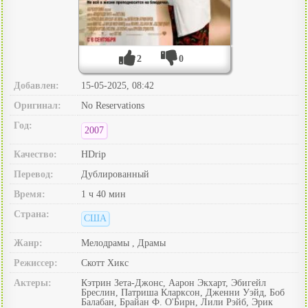
2
0
Добавлен:
15-05-2025, 08:42
Оригинал:
No Reservations
Год:
2007
Качество:
HDrip
Перевод:
Дублированный
Время:
1 ч 40 мин
Страна:
США
Жанр:
Мелодрамы , Драмы
Режиссер:
Скотт Хикс
Актеры:
Кэтрин Зета-Джонс, Аарон Экхарт, Эбигейл
Бреслин, Патриша Кларксон, Дженни Уэйд, Боб
Балабан, Брайан Ф. О'Бирн, Лили Рэйб, Эрик