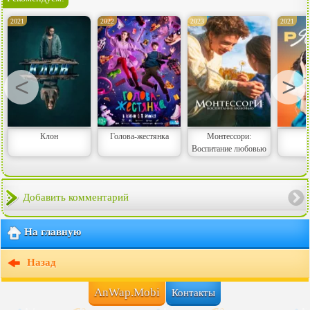
2021
2022
2023
2021
<
>
Клон
Голова-жестянка
Монтессори:
Воспитание любовью
Добавить комментарий
На главную
Назад
AnWap.Mobi
Контакты