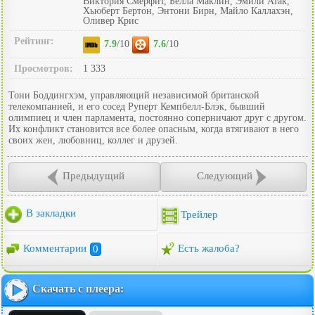
Виктория Смёрфит, Белла Маклин, Эмили Атак,
Хьюберт Бертон, Энтони Бирн, Майло Каллахэн,
Оливер Крис
Рейтинг:
7.9
/10
7.6
/10
Просмотров:
1 333
Тони Боддингхэм, управляющий независимой британской
телекомпанией, и его сосед Руперт Кемпбелл-Блэк, бывший
олимпиец и член парламента, постоянно соперничают друг с другом.
Их конфликт становится все более опасным, когда втягивают в него
своих жен, любовниц, коллег и друзей.
Предыдущий
Следующий
В закладки
Трейлер
Комментарии
0
Есть жалоба?
Скачать с плеера: