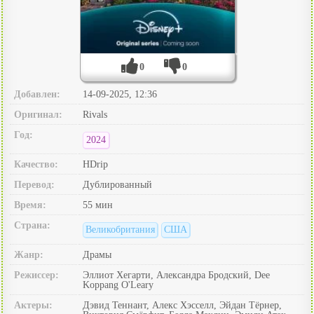
0
0
Добавлен:
14-09-2025, 12:36
Оригинал:
Rivals
Год:
2024
Качество:
HDrip
Перевод:
Дублированный
Время:
55 мин
Страна:
Великобритания
США
Жанр:
Драмы
Режиссер:
Эллиот Хегарти, Александра Бродский, Dee
Koppang O'Leary
Актеры:
Дэвид Теннант, Алекс Хэсселл, Эйдан Тёрнер,