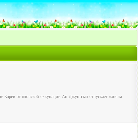
ние Кореи от японской оккупации Ан Джун-гын отпускает живым