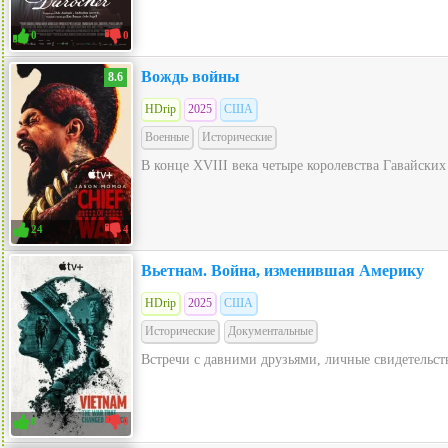
0
0
Вождь войны
8.6
HDrip
2025
США
Военные
Исторические
В конце XVIII века четыре королевства Гавайских
24
4
Вьетнам. Война, изменившая Америку
HDrip
2025
США
Исторические
Документальные
Встречи с давними друзьями, личные свидетельс
0
0