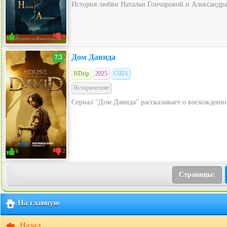
История любви Натальи Гончаровой и Александра П
2
0
Дом Давида
7.5
HDrip
2025
США
Исторические
Сериал "Дом Давида" рассказывает о восхождении
6
2
Страницы:
На главную
Назад