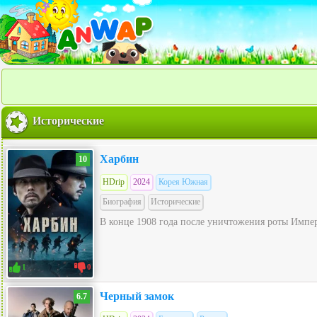
Исторические
Харбин
10
HDrip
2024
Корея Южная
Биография
Исторические
В конце 1908 года после уничтожения роты Импе
1
0
Черный замок
6.7