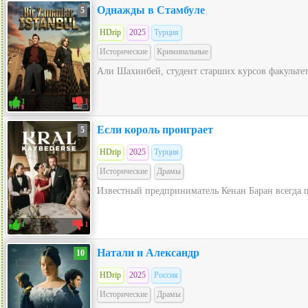
Однажды в Стамбуле
5
HDrip
2025
Турция
Исторические
Криминальные
Али Шахинбей, студент старших курсов факультет
1
1
Если король проиграет
5
HDrip
2025
Турция
Исторические
Драмы
Известный предприниматель Кенан Баран всегда пр
1
1
Натали и Александр
10
HDrip
2025
Россия
Исторические
Драмы