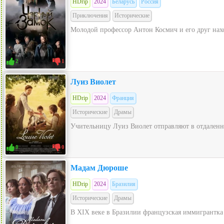
HDrip
2024
Беларусь
Россия
Приключения
Исторические
Молодой профессор Антон Космич и его друг нахо
2
1
Луиз Виолет
HDrip
2024
Франция
Исторические
Драмы
Учительницу Луиз Виолет отправляют в отдаленну
0
0
Мадам Дюроше
HDrip
2024
Бразилия
Исторические
Драмы
В XIX веке в Бразилии французская иммигрантка