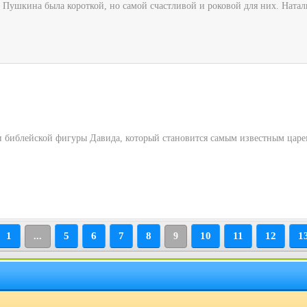
ушкина была короткой, но самой счастливой и роковой для них. Натали м
 библейской фигуры Давида, который становится самым известным царем
1
5
6
7
8
10
11
12
1
...
9