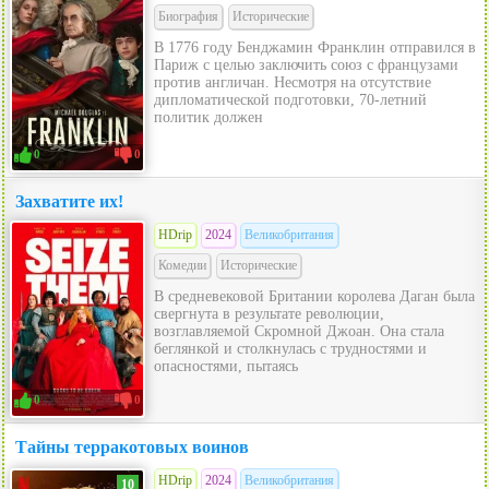
Биография
Исторические
В 1776 году Бенджамин Франклин отправился в
Париж с целью заключить союз с французами
против англичан. Несмотря на отсутствие
дипломатической подготовки, 70-летний
политик должен
0
0
Захватите их!
HDrip
2024
Великобритания
Комедии
Исторические
В средневековой Британии королева Даган была
свергнута в результате революции,
возглавляемой Скромной Джоан. Она стала
беглянкой и столкнулась с трудностями и
опасностями, пытаясь
0
0
Тайны терракотовых воинов
HDrip
2024
Великобритания
10