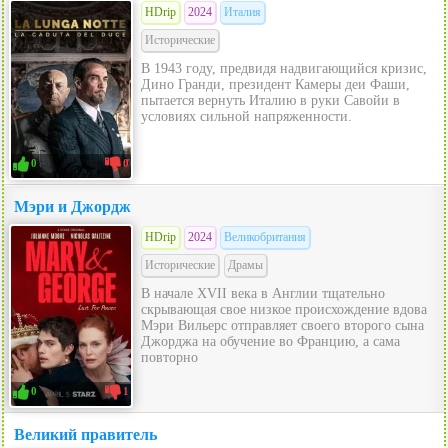
HDrip
2024
Италия
Исторические
В 1943 году, предвидя надвигающийся кризис,
Дино Гранди, президент Камеры деи Фаши,
пытается вернуть Италию в руки Савойи в
условиях сильной напряженности.
0
0
Мэри и Джордж
HDrip
2024
Великобритания
Исторические
Драмы
В начале XVII века в Англии тщательно
скрывающая свое низкое происхождение вдова
Мэри Вильерс отправляет своего второго сына
Джорджа на обучение во Францию, а сама
повторно
0
1
Великий правитель