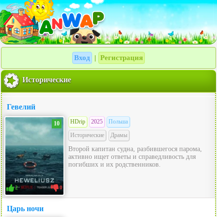
Вход
Регистрация
|
Исторические
Гевелий
HDrip
2025
Польша
10
Исторические
Драмы
Второй капитан судна, разбившегося парома,
активно ищет ответы и справедливость для
погибших и их родственников.
2
0
Царь ночи