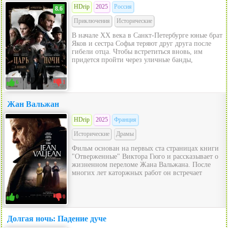
HDrip
2025
Россия
8.6
Приключения
Исторические
В начале XX века в Санкт-Петербурге юные брат
Яков и сестра Софья теряют друг друга после
гибели отца. Чтобы встретиться вновь, им
придется пройти через уличные банды,
6
1
Жан Вальжан
HDrip
2025
Франция
Исторические
Драмы
Фильм основан на первых ста страницах книги
"Отверженные" Виктора Гюго и рассказывает о
жизненном переломе Жана Вальжана. После
многих лет каторжных работ он встречает
0
0
Долгая ночь: Падение дуче