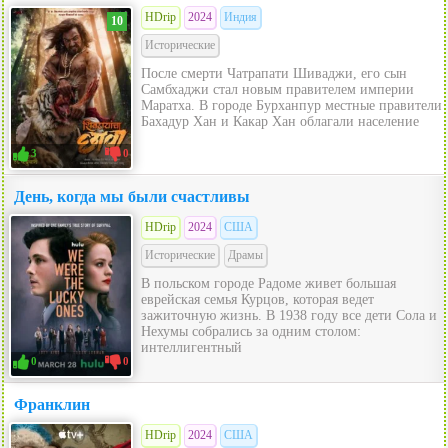
HDrip
2024
Индия
10
Исторические
После смерти Чатрапати Шиваджи, его сын
Самбхаджи стал новым правителем империи
Маратха. В городе Бурханпур местные правители
Бахадур Хан и Какар Хан облагали население
3
0
День, когда мы были счастливы
HDrip
2024
США
Исторические
Драмы
В польском городе Радоме живет большая
еврейская семья Курцов, которая ведет
зажиточную жизнь. В 1938 году все дети Сола и
Нехумы собрались за одним столом:
интеллигентный
0
0
Франклин
HDrip
2024
США