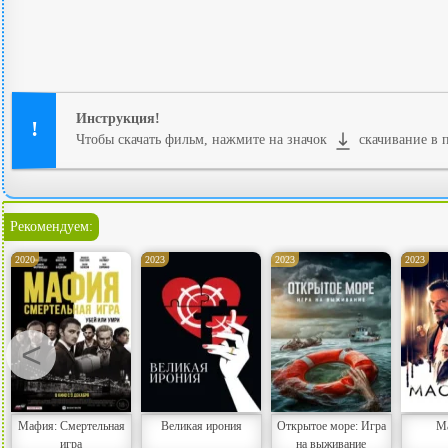
Инструкция!
Чтобы скачать фильм, нажмите на значок
скачивание в п
Рекомендуем:
2020
2023
2023
2023
<
Мафия: Смертельная
Великая ирония
Открытое море: Игра
М
игра
на выживание