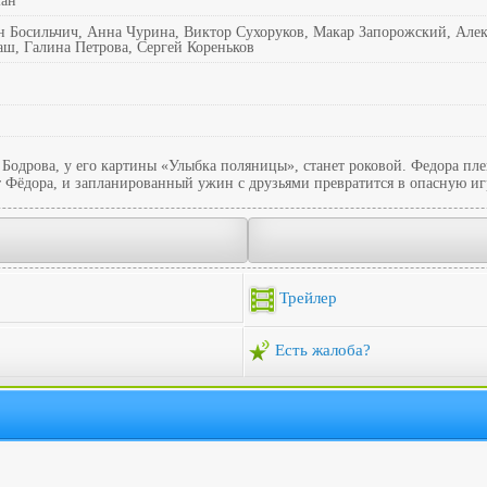
ан
н Босильчич, Анна Чурина, Виктор Сухоруков, Макар Запорожский, Алек
ш, Галина Петрова, Сергей Кореньков
одрова, у его картины «Улыбка поляницы», станет роковой. Федора плен
 Фёдора, и запланированный ужин с друзьями превратится в опасную иг
Трейлер
Есть жалоба?