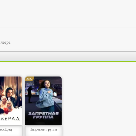
леере.
2022
аскЕрад
Запретная группа