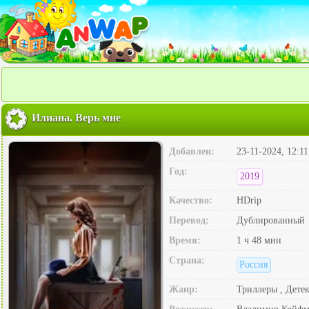
Илиана. Верь мне
Добавлен:
23-11-2024, 12:11
Год:
2019
Качество:
HDrip
Перевод:
Дублированный
Время:
1 ч 48 мин
Страна:
Россия
Жанр:
Триллеры , Дете