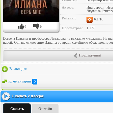
Режиссер:
Владимир Койфм
Актеры:
Ина Баррон, Ива
Людмила Григора
Рейтинг:
6.1
/10
0
0
Просмотров:
1 177
Встреча Илианы и профессора Левашова на выставке художника Ивана Б
парой. Однако откровение Илианы во время семейного обеда шокирует
Предыдущий
В закладки
Комментарии
0
Скачать с плеера:
Онлайн
Скачать