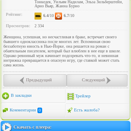
Тонкедек, Уильям Надилам, Эльза Зильберштейн,
Арно Вьяр, Жанна Бурно
Рейтинг:
6.4
/10
6.7
/10
Просмотров:
2 334
Женщина, успешная, но несчастливая в браке, встречает своего
бывшего одноклассника после многих лет. Вспоминая свою
беззаботную юность в Нью-Йорке, она решается на роман с
обаятельным писателем, который был влюблен в нее еще в школе.
Однако ревнивый муж начинает подозревать что-то, и невинная
интрижка превращается в опасную игру, где ставкой может стать
сама жизнь.
Предыдущий
Следующий
В закладки
Трейлер
Комментарии
0
Есть жалоба?
Скачать с плеера: