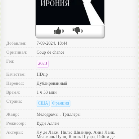
0
0
Добавлен:
7-09-2024, 18:44
Оригинал:
Coup de chance
Год:
2023
Качество:
HDrip
Перевод:
Дублированный
Время:
1 ч 33 мин
Страна:
США
Франция
Жанр:
Мелодрамы , Триллеры
Режиссер:
Вуди Аллен
Актеры:
Лу де Лааж, Нильс Шнайдер, Анна Лаик,
Мельвиль Пупо, Янник Шуара, Гийом де