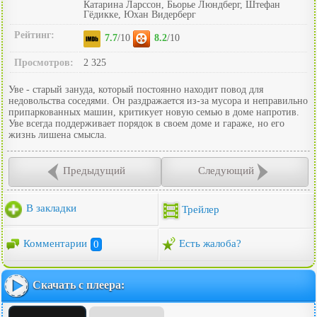
Катарина Ларссон, Бьорье Люндберг, Штефан
Гёдикке, Юхан Видерберг
Рейтинг:
7.7
/10
8.2
/10
Просмотров:
2 325
Уве - старый зануда, который постоянно находит повод для
недовольства соседями. Он раздражается из-за мусора и неправильно
припаркованных машин, критикует новую семью в доме напротив.
Уве всегда поддерживает порядок в своем доме и гараже, но его
жизнь лишена смысла.
Предыдущий
Следующий
В закладки
Трейлер
Комментарии
0
Есть жалоба?
Скачать с плеера: