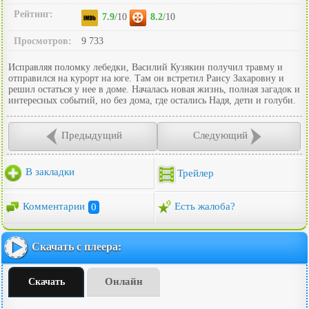
Рейтинг:
7.9
/10
8.2
/10
Просмотров:
9 733
Исправляя поломку лебедки, Василий Кузякин получил травму и
отправился на курорт на юге. Там он встретил Раису Захаровну и
решил остаться у нее в доме. Началась новая жизнь, полная загадок и
интересных событий, но без дома, где остались Надя, дети и голуби.
Предыдущий
Следующий
В закладки
Трейлер
Комментарии
0
Есть жалоба?
Скачать с плеера:
Онлайн
Скачать