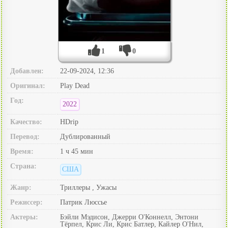
1
0
Добавлен:
22-09-2024, 12:36
Оригинал:
Play Dead
Год:
2022
Качество:
HDrip
Перевод:
Дублированный
Время:
1 ч 45 мин
Страна:
США
Жанр:
Триллеры , Ужасы
Режиссер:
Патрик Люссье
Актеры:
Бэйли Мэдисон, Джерри О'Коннелл, Энтони
Тёрпел, Крис Ли, Крис Батлер, Кайлер О'Нил,