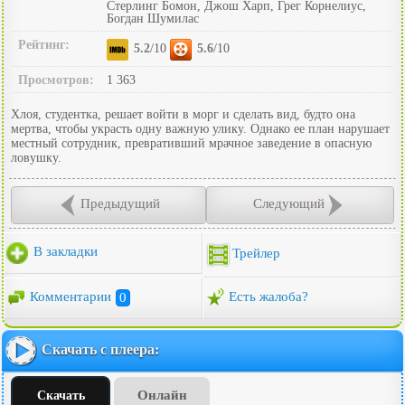
Стерлинг Бомон, Джош Харп, Грег Корнелиус,
Богдан Шумилас
Рейтинг:
5.2
/10
5.6
/10
Просмотров:
1 363
Хлоя, студентка, решает войти в морг и сделать вид, будто она
мертва, чтобы украсть одну важную улику. Однако ее план нарушает
местный сотрудник, превративший мрачное заведение в опасную
ловушку.
Предыдущий
Следующий
В закладки
Трейлер
Комментарии
0
Есть жалоба?
Скачать с плеера:
Онлайн
Скачать