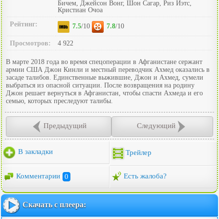
Бичем, Джейсон Вонг, Шон Сагар, Риз Йэтс,
Кристиан Очоа
Рейтинг:
7.5
/10
7.8
/10
Просмотров:
4 922
В марте 2018 года во время спецоперации в Афганистане сержант
армии США Джон Кинли и местный переводчик Ахмед оказались в
засаде талибов. Единственные выжившие, Джон и Ахмед, сумели
выбраться из опасной ситуации. После возвращения на родину
Джон решает вернуться в Афганистан, чтобы спасти Ахмеда и его
семью, которых преследуют талибы.
Предыдущий
Следующий
В закладки
Трейлер
Комментарии
0
Есть жалоба?
Скачать с плеера: