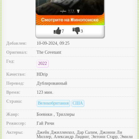
7
3
Добавлен:
10-09-2024, 09:25
Оригинал:
The Covenant
Год:
2022
Качество:
HDrip
Перевод:
Дублированный
Время:
123 мин.
Страна:
Великобритания
США
Жанр:
Боевики , Триллеры
Режиссер:
Гай Ричи
Актеры:
Джейк Джилленхол, Дар Салим, Джонни Ли
Миллер, Александр Людвиг, Энтони Старр, Эмили