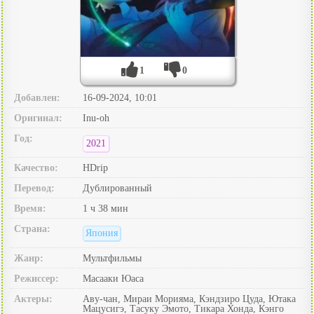
1
0
Добавлен:
16-09-2024, 10:01
Оригинал:
Inu-oh
Год:
2021
Качество:
HDrip
Перевод:
Дублированный
Время:
1 ч 38 мин
Страна:
Япония
Жанр:
Мультфильмы
Режиссер:
Масааки Юаса
Актеры:
Аву-чан, Мираи Морияма, Кэндзиро Цуда, Ютака
Мацусигэ, Тасуку Эмото, Тикара Хонда, Кэнго