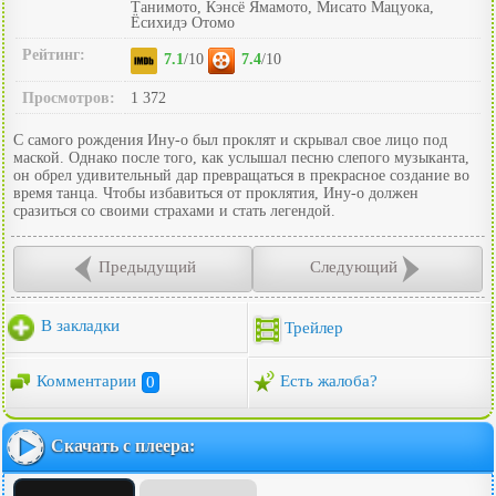
Танимото, Кэнсё Ямамото, Мисато Мацуока,
Ёсихидэ Отомо
Рейтинг:
7.1
/10
7.4
/10
Просмотров:
1 372
С самого рождения Ину-о был проклят и скрывал свое лицо под
маской. Однако после того, как услышал песню слепого музыканта,
он обрел удивительный дар превращаться в прекрасное создание во
время танца. Чтобы избавиться от проклятия, Ину-о должен
сразиться со своими страхами и стать легендой.
Предыдущий
Следующий
В закладки
Трейлер
Комментарии
0
Есть жалоба?
Скачать с плеера: