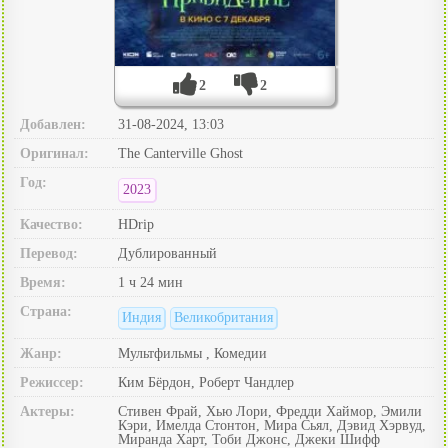
2
2
Добавлен:
31-08-2024, 13:03
Оригинал:
The Canterville Ghost
Год:
2023
Качество:
HDrip
Перевод:
Дублированный
Время:
1 ч 24 мин
Страна:
Индия
Великобритания
Жанр:
Мультфильмы , Комедии
Режиссер:
Ким Бёрдон, Роберт Чандлер
Актеры:
Стивен Фрай, Хью Лори, Фредди Хаймор, Эмили
Кэри, Имелда Стонтон, Мира Сьял, Дэвид Хэрвуд,
Миранда Харт, Тоби Джонс, Джеки Шифф