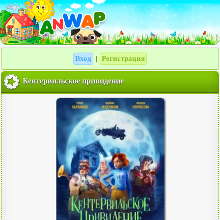
Вход
Регистрация
|
Кентервильское привидение