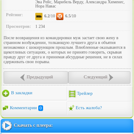
Эва Рейс, Марибель Верду, Александра Хименес,
Нора Навас
Рейтинг:
6.2
/10
6.5
/10
Просмотров:
1 234
После возвращения из командировки муж застает свою жену в
странном возбуждении, толкающую лучшего друга в объятия
незнакомки с шокирующим прошлым. Влюбленные оказываются в
щекотливых ситуациях, о которых не принято говорить, скрывая
правду друг от друга и принимая абсурдные решения, не в силах
сдерживать свои порывы.
Предыдущий
Следующий
В закладки
Трейлер
Комментарии
0
Есть жалоба?
Скачать с плеера: