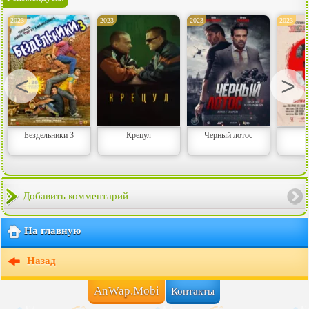
2023
2023
2023
2023
<
>
Бездельники 3
Крецул
Черный лотос
Добавить комментарий
На главную
Назад
AnWap.Mobi
Контакты