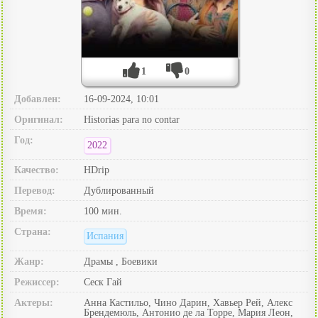
1
0
Добавлен:
16-09-2024, 10:01
Оригинал:
Historias para no contar
Год:
2022
Качество:
HDrip
Перевод:
Дублированный
Время:
100 мин.
Страна:
Испания
Жанр:
Драмы , Боевики
Режиссер:
Сеск Гай
Актеры:
Анна Кастильо, Чино Дарин, Хавьер Рей, Алекс
Брендемюль, Антонио де ла Торре, Мария Леон,