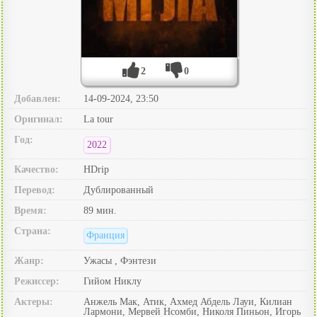
2
0
Добавлен:
14-09-2024, 23:50
Оригинал:
La tour
Год:
2022
Качество:
HDrip
Перевод:
Дублированный
Время:
89 мин.
Страна:
Франция
Жанр:
Ужасы , Фэнтези
Режиссер:
Гийом Никлу
Актеры:
Анжель Мак, Атик, Ахмед Абдель Лауи, Килиан
Лармони, Мервей Нсомби, Николя Пиньон, Игорь