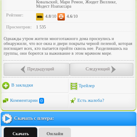
Ковальский, Мари Ремон, Жюдит Виллике,
Модест Нзапассара
Рейтинг:
4.8
/10
4.6
/10
Просмотров:
1 535
Однажды утром жители многоэтажного дома проснулись и
обнаружили, что все окна и двери покрыты черной пеленой, которая
поглощает всех, кто пытается пройти сквозь нее. Разделившись на
группы, они борются за выживание в этом мрачном мире.
Предыдущий
Следующий
В закладки
Трейлер
Комментарии
0
Есть жалоба?
Скачать с плеера:
Онлайн
Скачать