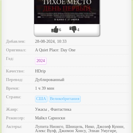
6
4
Добавлен:
28-08-2024, 10:33
Оригинал:
A Quiet Place: Day One
Год:
2024
Качество:
HDrip
Перевод:
Дублированный
Время:
1 ч 39 мин
Страна:
США
Великобритания
Жанр:
Ужасы , Фантастика
Режиссер:
Майкл Сарноски
Актеры:
Лупита Нионго, Шницель, Нико, Джозеф Куинн,
Алекс Вулф, Джимон Хонсу, Элиан Умугире,