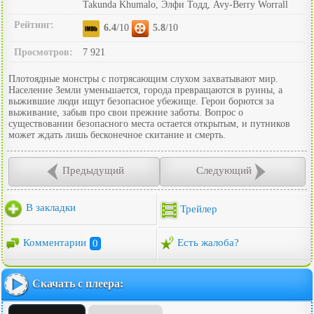
Takunda Khumalo, Элфи Тодд, Avy-Berry Worrall
Рейтинг:
6.4
/10
5.8
/10
Просмотров:
7 921
Плотоядные монстры с потрясающим слухом захватывают мир.
Население Земли уменьшается, города превращаются в руины, а
выжившие люди ищут безопасное убежище. Герои борются за
выживание, забыв про свои прежние заботы. Вопрос о
существовании безопасного места остается открытым, и путников
может ждать лишь бесконечное скитание и смерть.
Предыдущий
Следующий
В закладки
Трейлер
Комментарии
0
Есть жалоба?
Скачать с плеера: