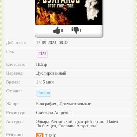
0
1
Добавлен:
13-09-2024, 08:48
Год:
2023
Качество:
HDrip
Перевод:
Дублированный
Время:
1 ч 5 мин
Страна:
Россия
Жанр:
Биография , Документальные
Режиссер:
Светлана Астрецова
Актеры:
Эдвард Радзинский, Дмитрий Бозин, Павел
Любимцев, Светлана Астрецова
Рейтинг:
7.6
/10