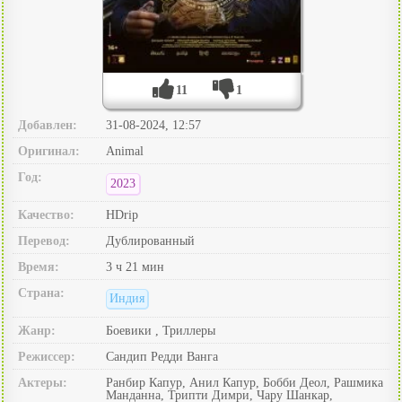
11
1
Добавлен:
31-08-2024, 12:57
Оригинал:
Animal
Год:
2023
Качество:
HDrip
Перевод:
Дублированный
Время:
3 ч 21 мин
Страна:
Индия
Жанр:
Боевики , Триллеры
Режиссер:
Сандип Редди Ванга
Актеры:
Ранбир Капур, Анил Капур, Бобби Деол, Рашмика
Манданна, Трипти Димри, Чару Шанкар,