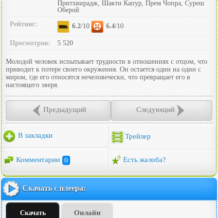
Притхвирадж, Шакти Капур, Прем Чопра, Суреш
Оберой
Рейтинг:
6.2
/10
6.4
/10
Просмотров:
5 520
Молодой человек испытывает трудности в отношениях с отцом, что
приводит к потере своего окружения. Он остается один на один с
миром, где его относятся нечеловечески, что превращает его в
настоящего зверя.
Предыдущий
Следующий
В закладки
Трейлер
Комментарии
0
Есть жалоба?
Скачать с плеера:
Онлайн
Скачать