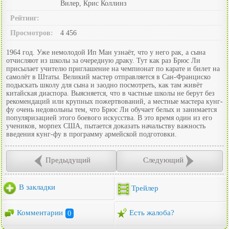
Вилер, Крис Коллинз
Рейтинг:
Просмотров:
4 456
1964 год. Уже немолодой Ип Ман узнаёт, что у него рак, а сына
отчисляют из школы за очередную драку. Тут как раз Брюс Ли
присылает учителю приглашение на чемпионат по карате и билет на
самолёт в Штаты. Великий мастер отправляется в Сан-Франциско
подыскать школу для сына и заодно посмотреть, как там живёт
китайская диаспора. Выясняется, что в частные школы не берут без
рекомендаций или крупных пожертвований, а местные мастера кунг-
фу очень недовольны тем, что Брюс Ли обучает белых и занимается
популяризацией этого боевого искусства. В это время один из его
учеников, морпех США, пытается доказать начальству важность
введения кунг-фу в программу армейской подготовки.
Предыдущий
Следующий
В закладки
Трейлер
Комментарии
0
Есть жалоба?