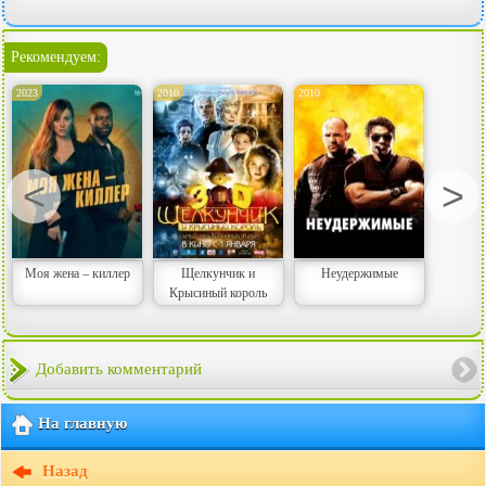
Рекомендуем:
2023
2010
2010
<
>
Моя жена – киллер
Щелкунчик и
Неудержимые
Крысиный король
Добавить комментарий
На главную
Назад