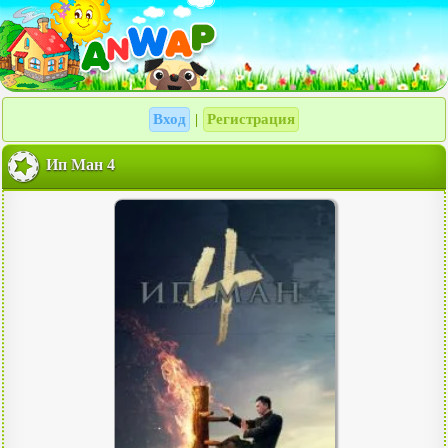
Вход
Регистрация
|
Ип Ман 4