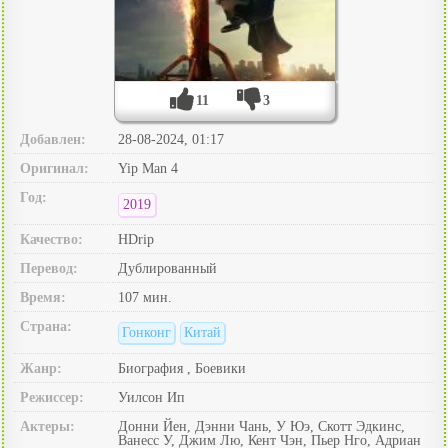
11
3
Добавлен:
28-08-2024, 01:17
Оригинал:
Yip Man 4
Год:
2019
Качество:
HDrip
Перевод:
Дублированный
Время:
107 мин.
Страна:
Гонконг
Китай
Жанр:
Биография , Боевики
Режиссер:
Уилсон Ип
Актеры:
Донни Йен, Дэнни Чань, У Юэ, Скотт Эдкинс,
Ванесс У, Джим Лю, Кент Чэн, Пьер Нго, Адриан