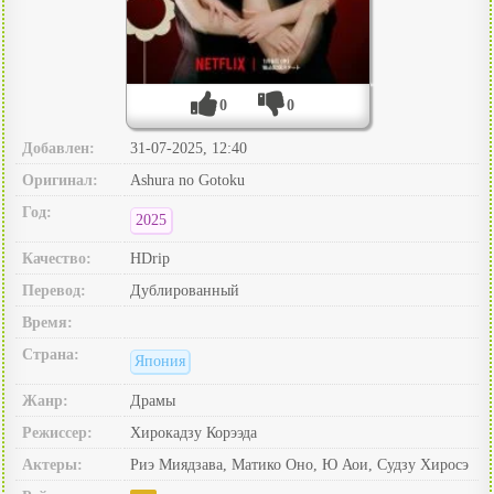
0
0
Добавлен:
31-07-2025, 12:40
Оригинал:
Ashura no Gotoku
Год:
2025
Качество:
HDrip
Перевод:
Дублированный
Время:
Страна:
Япония
Жанр:
Драмы
Режиссер:
Хирокадзу Корээда
Актеры:
Риэ Миядзава, Матико Оно, Ю Аои, Судзу Хиросэ