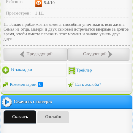
Рейтинг:
5.4
/10
Просмотров:
1 111
На Землю приближается комета, способная уничтожить всю жизнь.
Семья из отца, матери и двух сыновей встречается впервые за долгое
время, чтобы вместе пережить этот момент и заново узнать друг
друга.
Предыдущий
Следующий
В закладки
Трейлер
Комментарии
0
Есть жалоба?
Скачать с плеера:
Онлайн
Скачать