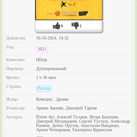
0
1
Добавлен:
16-10-2024, 14:32
Год:
2021
Качество:
HDrip
Перевод:
Дублированный
Время:
1 ч 36 мин
Страна:
Россия
Жанр:
Комедии , Драмы
Режиссер:
Армен Акопян, Дмитрий Тархов
Актеры:
Юлия Ауг, Алексей Гуськов, Игорь Балалаев,
Дмитрий Мухамадеев, Сергей Уусталу, Александр
Рычков, Денис Прутов, Анастасия Вивденко,
Артем Четвериков, Екатерина Кудинская