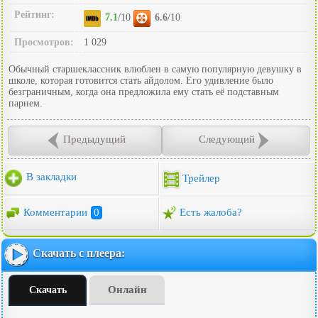
Рейтинг:
7.1
/10
6.6
/10
Просмотров:
1 029
Обычный старшеклассник влюблен в самую популярную девушку в
школе, которая готовится стать айдолом. Его удивление было
безграничным, когда она предложила ему стать её подставным
парнем.
Предыдущий
Следующий
В закладки
Трейлер
Комментарии
0
Есть жалоба?
Скачать с плеера:
Онлайн
Скачать