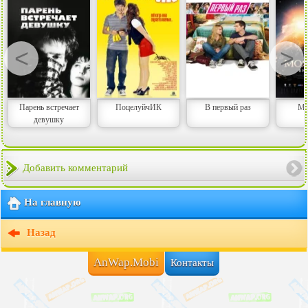
<
>
Парень встречает
ПоцелуйчИК
В первый раз
Мо
девушку
Добавить комментарий
На главную
Назад
AnWap.Mobi
Контакты