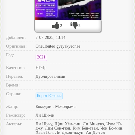
2
2
Добавлен:
7-07-2025, 13:14
Оригинал:
Oneulbuteo gyeyakyeonae
Год:
2021
Качество:
HDrip
Перевод:
Дублированный
Время:
Страна:
Корея Южная
Жанр:
Комедии , Мелодрамы
Режиссер:
Ли Щи-ён
Актеры:
Ли Щи-у, Щин Хён-сын, Ли Ын-джэ, Чхве Ю-
джу, Лим Сон-гюн, Ким Бён-гван, Чон Бо-мин,
Хван Гон, Ли Джон-джун, Ан Дэ-гём