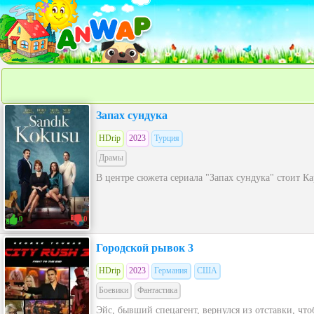
Запах сундука
HDrip
2023
Турция
Драмы
В центре сюжета сериала "Запах сундука" стоит Кар
0
0
Городской рывок 3
HDrip
2023
Германия
США
Боевики
Фантастика
Эйс, бывший спецагент, вернулся из отставки, что