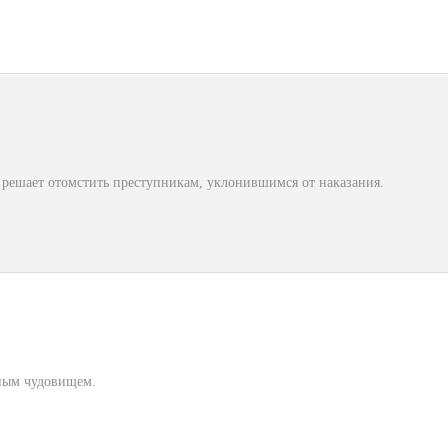
 решает отомстить преступникам, уклонившимся от наказания.
дным чудовищем.