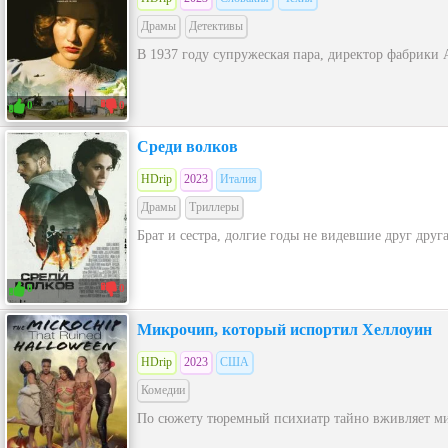
Драмы
Детективы
В 1937 году супружеская пара, директор фабрики 
0
0
Среди волков
HDrip
2023
Италия
Драмы
Триллеры
Брат и сестра, долгие годы не видевшие друг друг
0
0
Микрочип, который испортил Хеллоуин
HDrip
2023
США
Комедии
По сюжету тюремный психиатр тайно вживляет мик