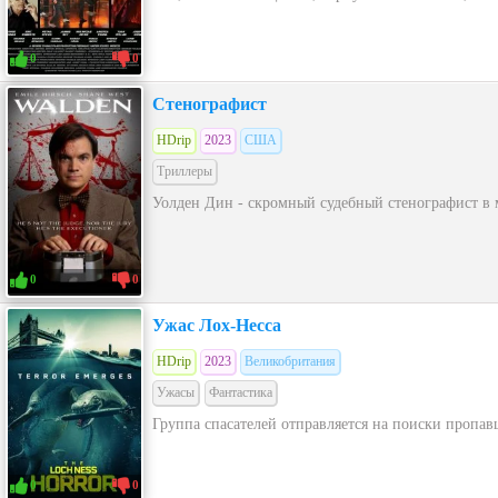
0
0
Стенографист
HDrip
2023
США
Триллеры
Уолден Дин - скромный судебный стенографист в 
0
0
Ужас Лох-Несса
HDrip
2023
Великобритания
Ужасы
Фантастика
Группа спасателей отправляется на поиски пропа
0
0