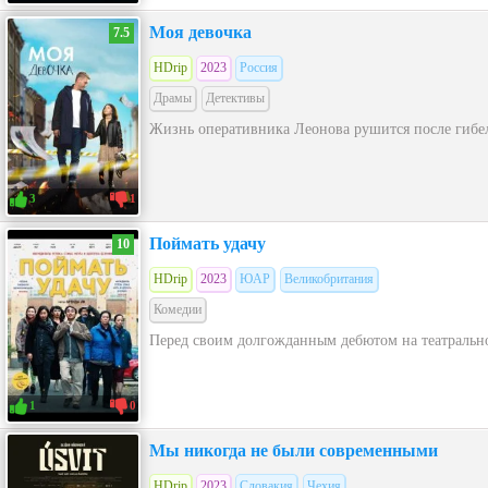
Моя девочка
7.5
HDrip
2023
Россия
Драмы
Детективы
Жизнь оперативника Леонова рушится после гибел
3
1
Поймать удачу
10
HDrip
2023
ЮАР
Великобритания
Комедии
Перед своим долгожданным дебютом на театрально
1
0
Мы никогда не были современными
HDrip
2023
Словакия
Чехия