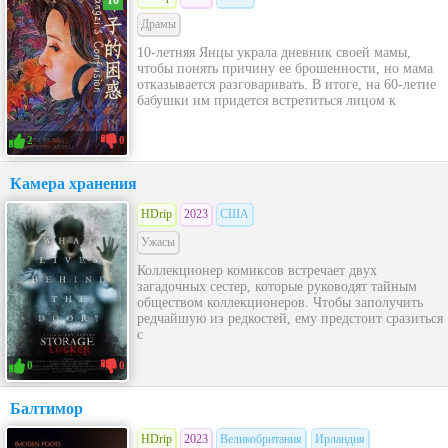
10
Драмы
10-летняя Янцы украла дневник своей мамы,
чтобы понять причину ее брошенности, но мама
отказывается разговаривать. В итоге, на 60-летие
бабушки им придется встретиться лицом к
2
0
Камера хранения
HDrip
2023
США
Ужасы
Коллекционер комиксов встречает двух
загадочных сестер, которые руководят тайным
обществом коллекционеров. Чтобы заполучить
редчайшую из редкостей, ему предстоит сразиться
с
0
0
Балтимор
HDrip
2023
Великобритания
Ирландия