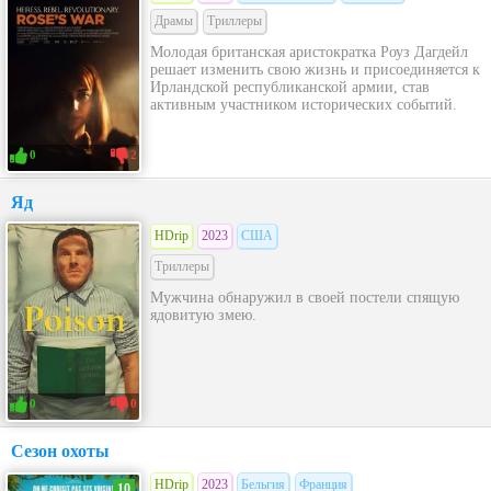
Драмы
Триллеры
Молодая британская аристократка Роуз Дагдейл
решает изменить свою жизнь и присоединяется к
Ирландской республиканской армии, став
активным участником исторических событий.
0
2
Яд
HDrip
2023
США
Триллеры
Мужчина обнаружил в своей постели спящую
ядовитую змею.
0
0
Сезон охоты
HDrip
2023
Бельгия
Франция
10