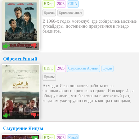
HDrip
2023
США
Драмы
Криминальные
В 1960-х годах мотоклуб, где собирались местные
аутсайдеры, постепенно превратился в гнездо
бандитов.
0
3
Обременённый
HDrip
2023
Саудовская Аравия
Судан
Драмы
Ахмед и Исра лишаются работы из-за
экономического кризиса в стране. И вскоре Исра
обнаруживает, что беременна в четвертый раз,
когда им уже трудно сводить концы с концами,
0
0
Смущение Янцзы
HDrip
2023
Китай