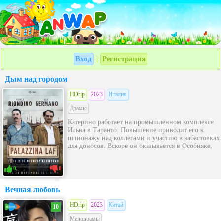
Вход
Регистрация
|
Дым над городом
HDrip
2023
Италия
Драмы
Катерино работает на промышленном комплексе
Ильва в Таранто. Повышение приводит его к
шпионажу над коллегами и участию в забастовках
для доносов. Вскоре он оказывается в Особняке,
0
0
Вечная любовь
HDrip
2023
Китай
10
Мелодрамы