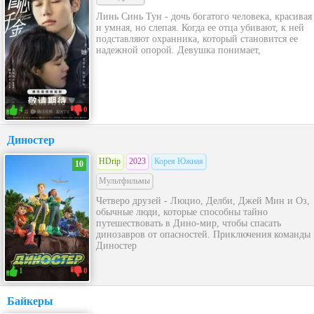
Линь Синь Тун - дочь богатого человека, красивая
и умная, но слепая. Когда ее отца убивают, к ней
подставляют охранника, который становится ее
надежной опорой. Девушка понимает,
4
0
Диностер
HDrip
2023
Корея Южная
10
Мультфильмы
Четверо друзей - Люцио, Делби, Джей Мин и Оз,
обычные люди, которые способны тайно
путешествовать в Дино-мир, чтобы спасать
динозавров от опасностей. Приключения команды
Диностер
1
0
Байкеры