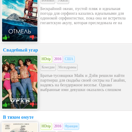
Боевики
Ужасы
Бескрайний океан, пустой пляж и идеальная
погода для серфинга казались идеальными для
одинокой серфингистки, пока она не встретила
гигантскую акулу, которая преследовала ее на
0
1
Свадебный угар
HDrip
2016
США
Комедии
Мелодрамы
Братья-тусовщики Майк и Дэйв решили найти
партнерш для свадьбы своей сестры на Гавайях,
надеясь на безудержное веселье. Однако
выбранные ими девушки оказались слишком
0
0
В тихом омуте
HDrip
2016
Франция