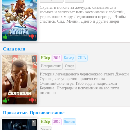
Скрата, в погоне за желудем, оказывается в
космосе и запускает цепь космических событий,
угрожающих миру Ледникового периода. Чтобы
спастись, Сид, Мэнни, Диего и другие звери
5
2
Сила воли
HDrip
2016
Канада
США
5
Исторические
Спорт
История легендарного чернокожего атлета Джесси
Оуэнса, чье упорство привело его на
Олимпийские игры 1936 года в нацистском
Берлине. Преграды и искушения на его пути
ничто по
1
1
Проклятые. Противостояние
HDrip
2016
Япония
5
Ужасы