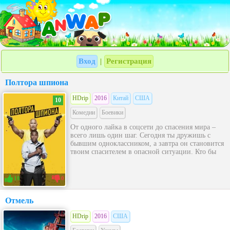
Вход
Регистрация
|
Полтора шпиона
HDrip
2016
Китай
США
10
Комедии
Боевики
От одного лайка в соцсети до спасения мира –
всего лишь один шаг. Сегодня ты дружишь с
бывшим одноклассником, а завтра он становится
твоим спасителем в опасной ситуации. Кто бы
10
0
Отмель
HDrip
2016
США