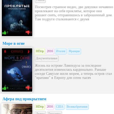
Посмотрев странное видео, две девушки нечаянно
привлекают на себя проклятье, которое они
решают снять, отправившись в заброшенный дом.
Там подруги сталкиваются с двумя
1
1
Море в огне
HDrip
2016
Италия
Франция
Документальные
Жизнь на острове Лампедуза за последние
десятилетия изменилась кардинально. Раньше
соседи Самуэле жили морем, а теперь остров стал
"вратами" в Европу для сотен тысяч
0
0
Афера под прикрытием
HDrip
2016
США
Великобритания
Драмы
Триллеры