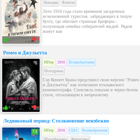
Комедии
Фэнтези
Лето 1910 года стало временем загадочных
исчезновений туристов, забредающих в тихую
бухту, где обитают странные Брефоры -
полунищая семейка собирателей мидий. Рядом
живут ван
0
0
Ромео и Джульетта
HDrip
2016
Великобритания
Мелодрамы
Сэр Кеннет Брана представил свою версию "Ромео
и Джульетты" как почитание итальянского
кинематографа. Спектакль показан в черно-белом
стиле, отсылающем к неореализму
0
0
Ледниковый период: Столкновение неизбежно
HDrip
2016
США
Великобритания
7.1
Мультфильмы
Фантастика