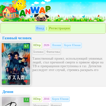
Вход
Регистрация
|
Газовый человек
HDrip
2026
Япония
Корея Южная
6.7
Боевики
Фантастика
Таинственный проект, использующий уязвимых
людей, стал причиной смерти в прямом эфире на
ТВ и превращения преступника в газ. Детектив
расследует этот случай, стремясь раскрыть его
2
1
Демон
HDrip
2016
Корея Южная
7.5
Мелодрамы
Фэнтези