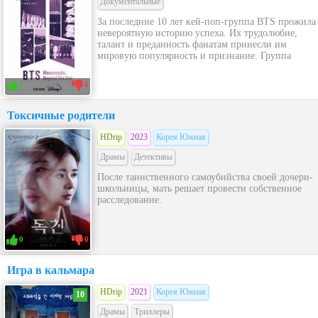
Документальные
За последние 10 лет кей-поп-группа BTS прожила
невероятную историю успеха. Их трудолюбие,
талант и преданность фанатам принесли им
мировую популярность и признание. Группа
1
0
Токсичные родители
HDrip
2023
Корея Южная
Драмы
Детективы
После таинственного самоубийства своей дочери-
школьницы, мать решает провести собственное
расследование.
0
0
Игра в кальмара
HDrip
2021
Корея Южная
10
Драмы
Триллеры