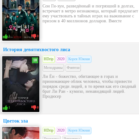
Сон Ги-хун, разведённый и погрязший в долгах,
встречает в метро незнакомца, который предлагает
ему участвовать в тайных играх на выживание с
призом в 40 миллионов долларов. Вместе
1
0
История девятихвостого лиса
HDrip
2020
Корея Южная
10
Мелодрамы
Фэнтези
Ли Ён - божество, обитающее в горах и
принимающее облик человека, чтобы привести
порядок среди людей, в то время как его сводный
брат Ли Ран - кумихо, ненавидящий людей.
Продюсер
1
0
Цветок зла
HDrip
2020
Корея Южная
Триллеры
Детективы