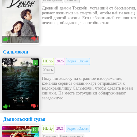
Древний демон Токкэби, уставший от бессмертия,
решает жениться на смертной, чтобы найти конец
своей долгой жизни. Его избранницей становится
девушка, обладающая способностью
3
1
Сальмокчи
HDrip
2026
Корея Южная
8
Ужасы
Получив жалобу на странное изображение,
команда сервиса онлайн-карт отправляется к
водохранилищу Сальмокчи, чтобы сделать новые
снимки. На месте сотрудники обнаруживают
загадочную
4
1
Дьявольский судья
HDrip
2021
Корея Южная
10