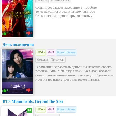
Боевики
Криминальные
Судья превращает заседание в подобие
телевизионного реалити-шоу, вынося
безжалостные приговоры виновным.
1
0
День похищения
HDrip
2023
Корея Южная
Комедии
Триллеры
В отчаянии заработать деньги на лечение своего
ребенка, Ким Мён-джун похищает дочь богатой
семьи с намерением получить выкуп. Однако все
идет не по плану: девочка теряет память,
0
0
BTS Monuments: Beyond the Star
HDrip
2023
Корея Южная
10