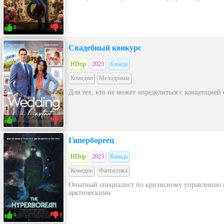
0
0
Свадебный конкурс
HDrip
2023
Канада
Комедии
Мелодрамы
Для тех, кто не может определиться с концепцией
0
0
Гипербореец
HDrip
2023
Канада
Комедии
Фантастика
Опытный специалист по кризисному управлению по
арктическими
0
0