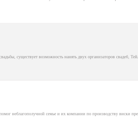
 свадьбы, существует возможность нанять двух организаторов свадеб, Тей
мог неблагополучной семье и их компании по производству виски прео