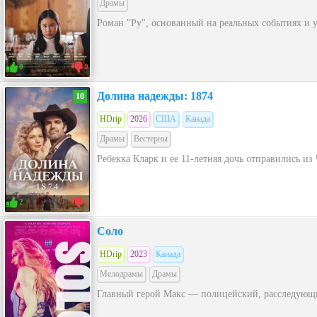
Драмы
Роман "Ру", основанный на реальных событиях и 
0
0
Долина надежды: 1874
10
HDrip
2026
США
Канада
Драмы
Вестерны
Ребекка Кларк и ее 11-летняя дочь отправились и
2
0
Соло
HDrip
2023
Канада
Мелодрамы
Драмы
Главный герой Макс — полицейский, расследующий