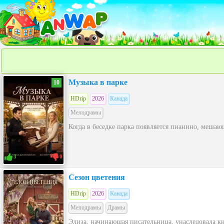
Музыка в парке
10
HDrip
2026
Канада
Мелодрамы
Когда в беседке парка появляется пианино, меша
3
0
Сезон цветения
HDrip
2026
Канада
Мелодрамы
Драмы
Элиза, начинающая писательница, унаследовала кн