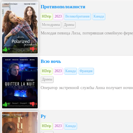
Противоположности
HDrip
2023
Великобритания
Канада
Мелодрамы
Драмы
Молодая певица Лиза, потерявшая семейную ферму 
0
0
Всю ночь
HDrip
2023
Канада
Франция
Драмы
Оператор экстренной службы Анна получает ночной
0
0
Ру
HDrip
2023
Канада