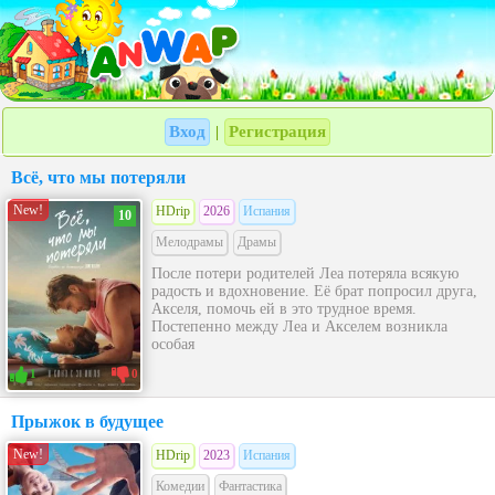
Вход
Регистрация
|
Всё, что мы потеряли
New!
HDrip
2026
Испания
10
Мелодрамы
Драмы
После потери родителей Леа потеряла всякую
радость и вдохновение. Её брат попросил друга,
Акселя, помочь ей в это трудное время.
Постепенно между Леа и Акселем возникла
особая
1
0
Прыжок в будущее
New!
HDrip
2023
Испания
Комедии
Фантастика