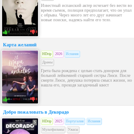
Известный испанский актер исчезает без вести во
время съемок, полиция предполагает, что он упал
с обрыва. Через много лет его друг начинает
новые поиски, надеясь найти его тело.
0
0
Карта желаний
HDrip
2026
Испания
Драмы
Грета была рождена с целью стать донором для
больной лейкемией старшей сестры Люси. После
смерти Люси, девушка потеряла смысл жизни, но
нашла его, проходя загадочный квест
0
0
Добро пожаловать в Декорадо
HDrip
2025
Португалия
Испания
5
Мультфильмы
Ужасы