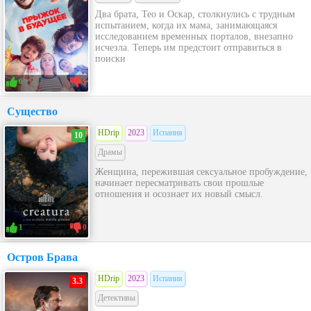
Два брата, Тео и Оскар, столкнулись с трудным
испытанием, когда их мама, занимающаяся
исследованием временных порталов, внезапно
исчезла. Теперь им предстоит отправиться в
поиски
0
1
Существо
HDrip
2023
Испания
10
Драмы
Женщина, пережившая сексуальное пробуждение,
начинает пересматривать свои прошлые
отношения и осознает их новый смысл.
1
0
Остров Брава
HDrip
2023
Испания
3.3
Детективы