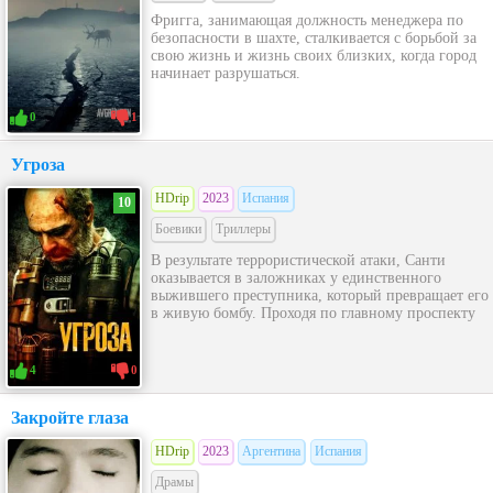
Фригга, занимающая должность менеджера по
безопасности в шахте, сталкивается с борьбой за
свою жизнь и жизнь своих близких, когда город
начинает разрушаться.
0
1
Угроза
HDrip
2023
Испания
10
Боевики
Триллеры
В результате террористической атаки, Санти
оказывается в заложниках у единственного
выжившего преступника, который превращает его
в живую бомбу. Проходя по главному проспекту
4
0
Закройте глаза
HDrip
2023
Аргентина
Испания
Драмы