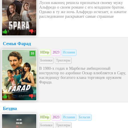
Лусия наконец решила признаться своему мужу
Альфредо о своем романе с его младшим братом.
Однако в ту же ночь Альфредо исчезает, и начатое
расследование раскрывает самые страшные
1
2
Семья Фарад
HDrip
2023
Испания
10
Боевики
Триллеры
В 1980-х годах в Марбелье амбициозный
инструктор по аэробике Оскар влюбляется в Сару,
наследницу богатого клана торговцев оружием
Фарада.
2
0
Бездна
HDrip
2023
Испания
Бельгия
Боевики
Триллеры