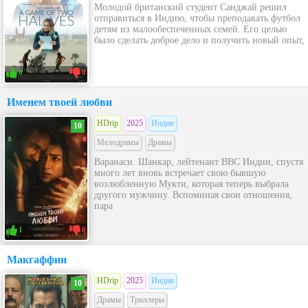
Молодой британский студент Санджай решил
отправиться в Индию, чтобы преподавать футбол
детям из малообеспеченных семей. Его целью
было сделать доброе дело и получить новый опыт,
0
0
Именем твоей любви
HDrip
2025
Индия
10
Мелодрамы
Драмы
Варанаси. Шанкар, лейтенант ВВС Индии, спустя
много лет вновь встречает свою бывшую
возлюбленную Мукти, которая теперь выбрала
другого мужчину. Вспоминая свои отношения,
пара
1
0
Макгаффин
HDrip
2025
Индия
10
Драмы
Триллеры