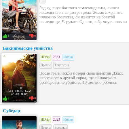
Раджу, внук богатого землевладельца, лишен
наследства из-за растрат деда. Желая сохранить
иллюзию богатства, он женится на богатой
наследнице, Чарулате. Однако, в брачную ночь он
1
0
Бакингемские убийства
HDrip
2023
Индия
Драмы
Триллеры
После трагической потери сына детектив Джасс
переезжает в другой город, где ей доверяют
расследование убийства 10-летнего ребенка.
0
0
Субедар
HDrip
2023
Индия
Драмы
Боевики