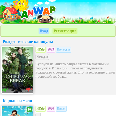
Вход
Регистрация
|
Рождественские каникулы
HDrip
2023
Ирландия
Комедии
Супруги из Чикаго отправляются в маленький
городок в Ирландии, чтобы отпраздновать
Рождество с семьей жены. Это путешествие станет
проверкой их брака.
0
1
Король на мели
HDrip
2026
Индия
10
---