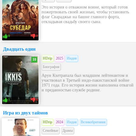
Это история о отважном воине, который готов
пожертвовать своей жизнью, чтобы установить
флаг Свараджьи на башне главного форта,
откладывая свадьбу своего сына.
0
0
Двадцать один
HDrip
2025
Индия
10
Биография
Арун Кхетрапала был младшим лейтенантом и
участвовал в Третьей индо-пакистанской войне
1971 года. Его история жизни наполнена отвагой
и преданностью службе родине.
1
0
Игра из двух таймов
HDrip
2024
Индия
Великобритания
Семейные
Драмы