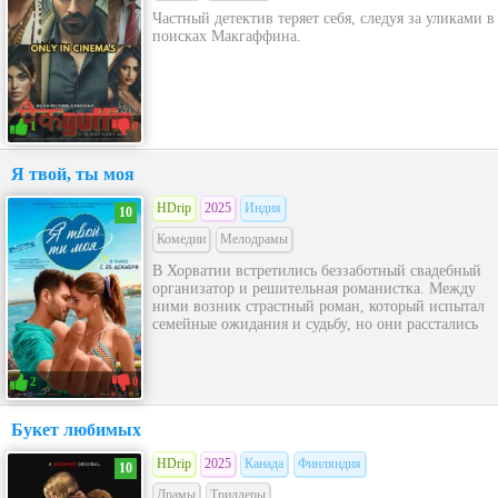
Частный детектив теряет себя, следуя за уликами в
поисках Макгаффина.
1
0
Я твой, ты моя
HDrip
2025
Индия
10
Комедии
Мелодрамы
В Хорватии встретились беззаботный свадебный
организатор и решительная романистка. Между
ними возник страстный роман, который испытал
семейные ожидания и судьбу, но они расстались
2
0
Букет любимых
HDrip
2025
Канада
Финляндия
10
Драмы
Триллеры