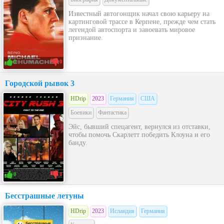
Известный автогонщик начал свою карьеру на
картинговой трассе в Керпене, прежде чем стать
легендой автоспорта и завоевать мировое
признание.
0
0
Городской рывок 3
HDrip
2023
Германия
США
Боевики
Фантастика
Эйс, бывший спецагент, вернулся из отставки,
чтобы помочь Скарлетт победить Клоуна и его
банду.
0
0
Бесстрашные летуны
HDrip
2023
Исландия
Германия