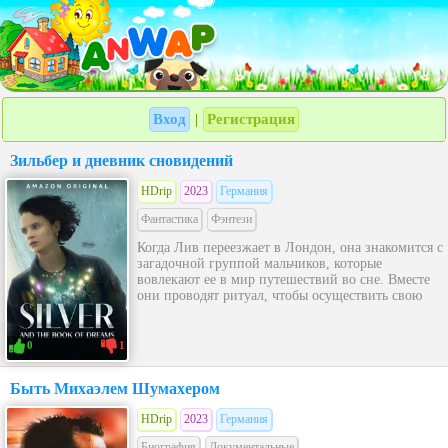
Вход
Регистрация
|
Зильбер и дневник сновидений
HDrip
2023
Германия
Фантастика
Фэнтези
Когда Лив переезжает в Лондон, она знакомится с
загадочной группой мальчиков, которые
вовлекают ее в мир путешествий во сне. Вместе
они проводят ритуал, чтобы осуществить свою
0
1
Быть Михаэлем Шумахером
HDrip
2023
Германия
Биография
Документальные