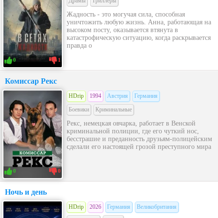
Драмы
Триллеры
Жадность - это могучая сила, способная
уничтожить любую жизнь. Анна, работающая на
высоком посту, оказывается втянута в
катастрофическую ситуацию, когда раскрывается
правда о
0
1
Комиссар Рекс
HDrip
1994
Австрия
Германия
Боевики
Криминальные
Рекс, немецкая овчарка, работает в Венской
криминальной полиции, где его чуткий нос,
бесстрашие и преданность друзьям-полицейским
сделали его настоящей грозой преступного мира
0
0
Ночь и день
HDrip
2026
Германия
Великобритания