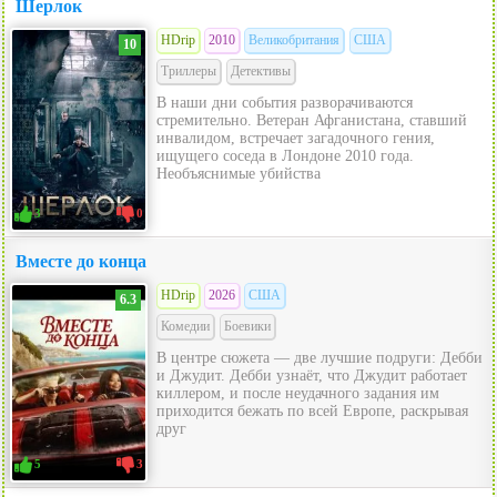
Шерлок
HDrip
2010
Великобритания
США
10
Триллеры
Детективы
В наши дни события разворачиваются
стремительно. Ветеран Афганистана, ставший
инвалидом, встречает загадочного гения,
ищущего соседа в Лондоне 2010 года.
Необъяснимые убийства
3
0
Вместе до конца
HDrip
2026
США
6.3
Комедии
Боевики
В центре сюжета — две лучшие подруги: Дебби
и Джудит. Дебби узнаёт, что Джудит работает
киллером, и после неудачного задания им
приходится бежать по всей Европе, раскрывая
друг
5
3