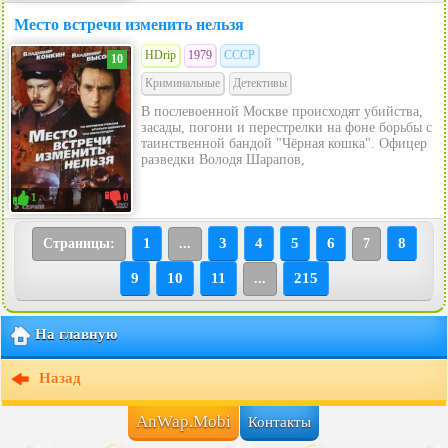
Место встречи изменить нельзя
HDrip
1979
СССР
10
Криминальные
Детективы
В послевоенной Москве происходят убийства,
засады, погони и перестрелки на фоне борьбы с
таинственной бандой "Чёрная кошка". Офицер
разведки Володя Шарапов,
1
0
1
3
4
5
6
8
Страницы:
...
7
9
10
11
215
...
На главную
Назад
AnWap.Mobi
Контакты