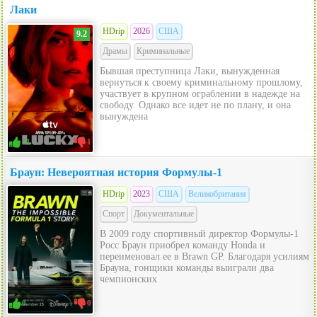
Лаки
HDrip
2026
США
9.2
Драмы
Криминальные
Бывшая преступница Лаки, вынужденная
вернуться к своему криминальному прошлому,
участвует в крупном ограблении в надежде на
свободу. Однако все идет не по плану, и она
вынуждена
11
1
Браун: Невероятная история Формулы-1
HDrip
2023
США
Великобритания
Спорт
Документальные
В 2009 году спортивный директор Формулы-1
Росс Браун приобрел команду Honda и
переименовал ее в Brawn GP. Благодаря усилиям
Брауна, гонщики команды выиграли два
чемпионских
0
0