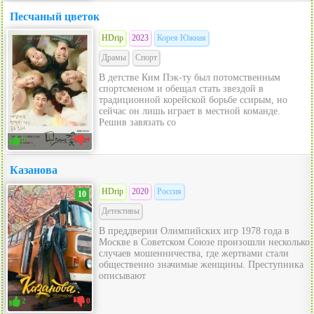
Песчаный цветок
HDrip
2023
Корея Южная
Драмы
Спорт
В детстве Ким Пэк-ту был потомственным
спортсменом и обещал стать звездой в
традиционной корейской борьбе ссирым, но
сейчас он лишь играет в местной команде.
Решив завязать со
0
0
Казанова
HDrip
2020
Россия
10
Детективы
В преддверии Олимпийских игр 1978 года в
Москве в Советском Союзе произошли несколько
случаев мошенничества, где жертвами стали
общественно значимые женщины. Преступника
описывают
2
0