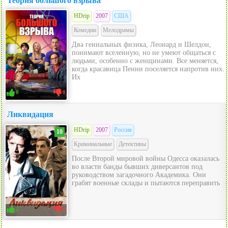
Теория большого взрыва
HDrip
2007
США
Комедии
Мелодрамы
Два гениальных физика, Леонард и Шелдон,
понимают вселенную, но не умеют общаться с
людьми, особенно с женщинами. Все меняется,
когда красавица Пенни поселяется напротив них.
Их
0
0
Ликвидация
HDrip
2007
Россия
10
Криминальные
Детективы
После Второй мировой войны Одесса оказалась
во власти банды бывших диверсантов под
руководством загадочного Академика. Они
грабят военные склады и пытаются переправить
2
0