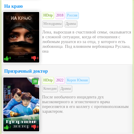
На краю
HDrip
2018
Россия
Мелодрамы
Драмы
Лена, выросшая в счастливой семье, оказывается
в сложной ситуации, когда её отношения с
любимым рушатся из-за отца, у которого есть
любовница. Под влиянием вербовщика Руслана,
она
0
0
Призрачный доктор
HDrip
2022
Корея Южная
10
Комедии
Драмы
После необычного инцидента дух
высокомерного и эгоистичного врача
переселяется в его коллегу с противоположным
характером.
2
0