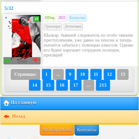
5:32
HDrip
2021
Казахстан
10
Триллеры
Детективы
Шалкар, бывший следователь по особо тяжким
преступлениям, уже давно на пенсии и теперь
пытается забыться с помощью алкоголя. Однако
его будни нарушает сотрудник полиции,
просящий
1
0
1
9
10
11
12
Страницы:
...
13
14
15
16
17
215
...
На главную
Назад
AnWap.Mobi
Контакты