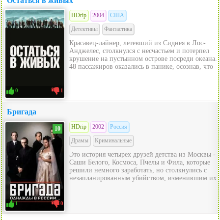
Остаться в живых
HDrip
2004
США
Детективы
Фантастика
Красавец-лайнер, летевший из Сиднея в Лос-
Анджелес, столкнулся с несчастьем и потерпел
крушение на пустынном острове посреди океана.
48 пассажиров оказались в панике, осознав, что
0
1
Бригада
HDrip
2002
Россия
10
Драмы
Криминальные
Это история четырех друзей детства из Москвы -
Саши Белого, Космоса, Пчелы и Фила, которые
решили немного заработать, но столкнулись с
незапланированным убийством, изменившим их
1
0