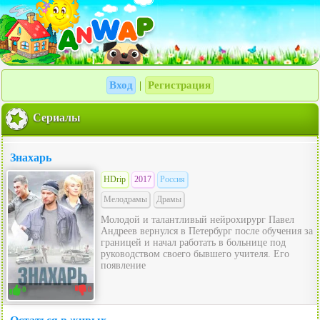
Вход
Регистрация
|
Сериалы
Знахарь
HDrip
2017
Россия
Мелодрамы
Драмы
Молодой и талантливый нейрохирург Павел
Андреев вернулся в Петербург после обучения за
границей и начал работать в больнице под
руководством своего бывшего учителя. Его
появление
0
0