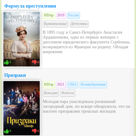
Формула преступления
HDrip
2019
Россия
Криминальные
Детективы
В 1895 году в Санкт-Петербурге Анастасия
Ардашникова, одна из первых женщин с
дипломом юридического факультета Сорбонны,
возвращается из Франции на родину. Обладая
широкими
0
0
Призраки
HDrip
2021
США
Великобритания
Комедии
Фэнтези
Молодая пара унаследовала роскошный
загородный дом, но вскоре обнаружила, что он
населен призраками прошлых жильцов.
0
0