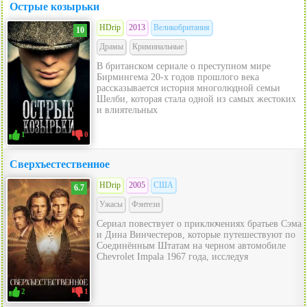
Острые козырьки
HDrip
2013
Великобритания
10
Драмы
Криминальные
В британском сериале о преступном мире
Бирмингема 20-х годов прошлого века
рассказывается история многолюдной семьи
Шелби, которая стала одной из самых жестоких
и влиятельных
1
0
Сверхъестественное
HDrip
2005
США
6.7
Ужасы
Фэнтези
Сериал повествует о приключениях братьев Сэма
и Дина Винчестеров, которые путешествуют по
Соединённым Штатам на черном автомобиле
Chevrolet Impala 1967 года, исследуя
2
1