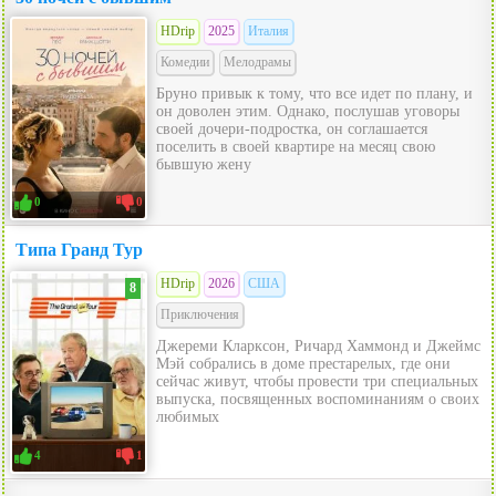
HDrip
2025
Италия
Комедии
Мелодрамы
Бруно привык к тому, что все идет по плану, и
он доволен этим. Однако, послушав уговоры
своей дочери-подростка, он соглашается
поселить в своей квартире на месяц свою
бывшую жену
0
0
Типа Гранд Тур
HDrip
2026
США
8
Приключения
Джереми Кларксон, Ричард Хаммонд и Джеймс
Мэй собрались в доме престарелых, где они
сейчас живут, чтобы провести три специальных
выпуска, посвященных воспоминаниям о своих
любимых
4
1