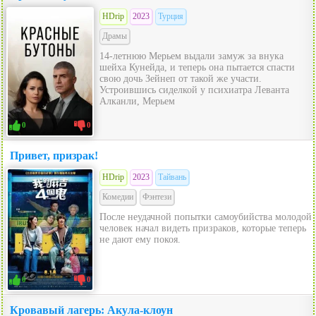
HDrip
2023
Турция
Драмы
14-летнюю Мерьем выдали замуж за внука
шейха Кунейда, и теперь она пытается спасти
свою дочь Зейнеп от такой же участи.
Устроившись сиделкой у психиатра Леванта
Алканли, Мерьем
0
0
Привет, призрак!
HDrip
2023
Тайвань
Комедии
Фэнтези
После неудачной попытки самоубийства молодой
человек начал видеть призраков, которые теперь
не дают ему покоя.
0
0
Кровавый лагерь: Акула-клоун