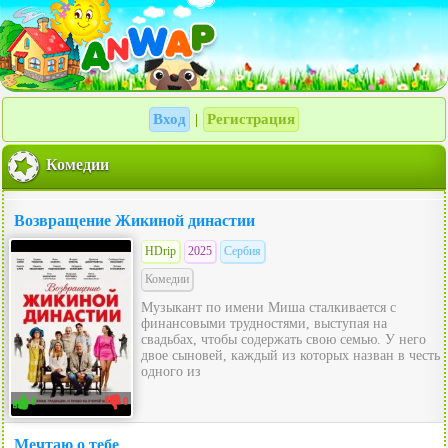
Вход
Регистрация
|
Комедии
Возвращение Жикиной династии
HDrip
2025
Сербия
Комедии
Музыкант по имени Миша сталкивается с
финансовыми трудностями, выступая на
свадьбах, чтобы содержать свою семью. У него
двое сыновей, каждый из которых назван в честь
одного из
0
0
Мечтаю о тебе