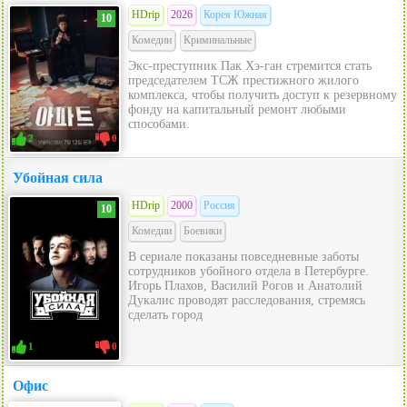
HDrip
2026
Корея Южная
10
Комедии
Криминальные
Экс-преступник Пак Хэ-ган стремится стать
председателем ТСЖ престижного жилого
комплекса, чтобы получить доступ к резервному
фонду на капитальный ремонт любыми
способами.
2
0
Убойная сила
HDrip
2000
Россия
10
Комедии
Боевики
В сериале показаны повседневные заботы
сотрудников убойного отдела в Петербурге.
Игорь Плахов, Василий Рогов и Анатолий
Дукалис проводят расследования, стремясь
сделать город
1
0
Офис