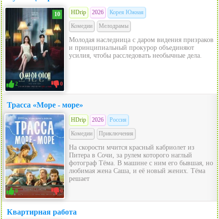
HDrip
2026
Корея Южная
10
Комедии
Мелодрамы
Молодая наследница с даром видения призраков
и принципиальный прокурор объединяют
усилия, чтобы расследовать необычные дела.
2
0
Трасса «Море - море»
HDrip
2026
Россия
Комедии
Приключения
На скорости мчится красный кабриолет из
Питера в Сочи, за рулем которого наглый
фотограф Тёма. В машине с ним его бывшая, но
любимая жена Саша, и её новый жених. Тёма
решает
0
0
Квартирная работа