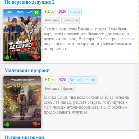
На деревню дедушке 2
HDrip
2026
Россия
10
Комедии
Семейные
Летние каникулы Владика у деда Юры были
нарушены появлением бывшего дипломата и
дедушки по папе, Виктора. Он быстро завоевал
внука дорогими подарками и увлекательными
историями о
1
0
Маленькие пророки
HDrip
2026
Великобритания
Комедии
Драмы
Майкл Слип, чья возлюбленная Клеа исчезла
семь лет назад, решает создать гомункулов -
магических духов-прорицателей, способных
предсказывать будущее.
0
0
Пугающий роман