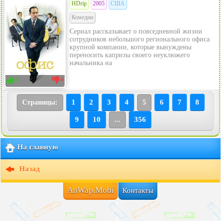
HDrip
2005
США
Комедии
Сериал рассказывает о повседневной жизни
сотрудников небольшого регионального офиса
крупной компании, которые вынуждены
переносить капризы своего неуклюжего
начальника на
0
0
1
2
3
4
6
7
8
Страницы:
5
9
10
356
...
На главную
Назад
AnWap.Mobi
Контакты