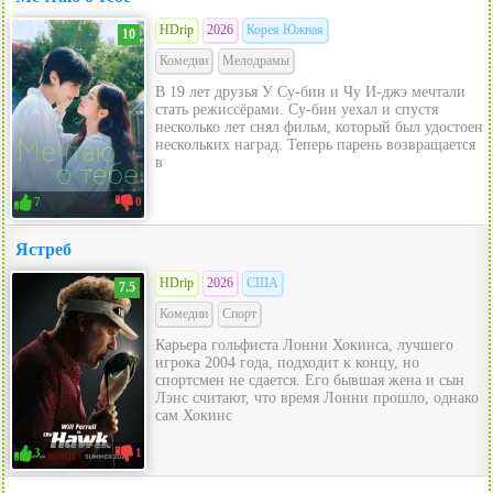
HDrip
2026
Корея Южная
10
Комедии
Мелодрамы
В 19 лет друзья У Су-бин и Чу И-джэ мечтали
стать режиссёрами. Су-бин уехал и спустя
несколько лет снял фильм, который был удостоен
нескольких наград. Теперь парень возвращается
в
7
0
Ястреб
HDrip
2026
США
7.5
Комедии
Спорт
Карьера гольфиста Лонни Хокинса, лучшего
игрока 2004 года, подходит к концу, но
спортсмен не сдается. Его бывшая жена и сын
Лэнс считают, что время Лонни прошло, однако
сам Хокинс
3
1