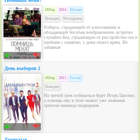
Помнишь меня?
HDrip
2014
Италия
Комедии
Мелодрамы
Роберто, страдающий от клептомании и
обладающий богатым воображением, встретил
случайно Беа, страдающую от расстройства сна и
проблем с памятью, у дома своего врача. Их
забавная
0
0
День выборов 2
HDrip
2015
Россия
Комедии
На третий срок избираться будет Игорь Цаплин,
а помощь ему в этом окажет уже знакомая
зрителю команда пиарщиков.
0
0
Тронутые