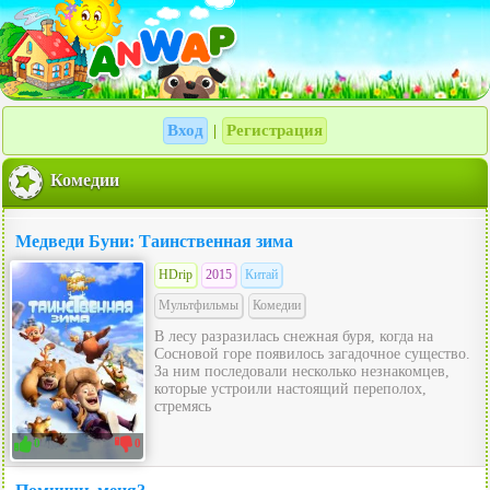
Вход
Регистрация
|
Комедии
Медведи Буни: Таинственная зима
HDrip
2015
Китай
Мультфильмы
Комедии
В лесу разразилась снежная буря, когда на
Сосновой горе появилось загадочное существо.
За ним последовали несколько незнакомцев,
которые устроили настоящий переполох,
стремясь
0
0