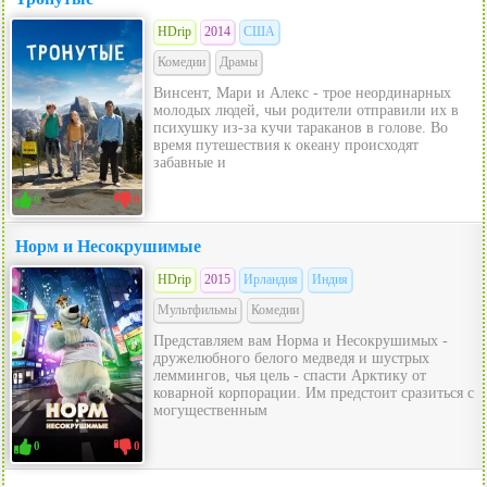
HDrip
2014
США
Комедии
Драмы
Винсент, Мари и Алекс - трое неординарных
молодых людей, чьи родители отправили их в
психушку из-за кучи тараканов в голове. Во
время путешествия к океану происходят
забавные и
0
0
Норм и Несокрушимые
HDrip
2015
Ирландия
Индия
Мультфильмы
Комедии
Представляем вам Норма и Несокрушимых -
дружелюбного белого медведя и шустрых
леммингов, чья цель - спасти Арктику от
коварной корпорации. Им предстоит сразиться с
могущественным
0
0