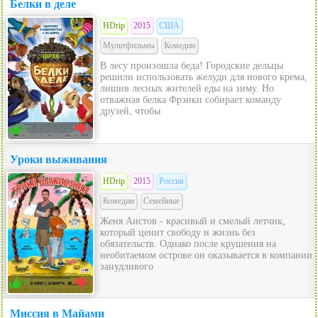
Белки в деле
HDrip
2015
США
Мультфильмы
Комедии
В лесу произошла беда! Городские дельцы
решили использовать желуди для нового крема,
лишив лесных жителей еды на зиму. Но
отважная белка Фрэнки собирает команду
друзей, чтобы
0
0
Уроки выживания
HDrip
2015
Россия
Комедии
Семейные
Женя Аистов - красивый и смелый летчик,
который ценит свободу и жизнь без
обязательств. Однако после крушения на
необитаемом острове он оказывается в компании
занудливого
0
1
Миссия в Майами