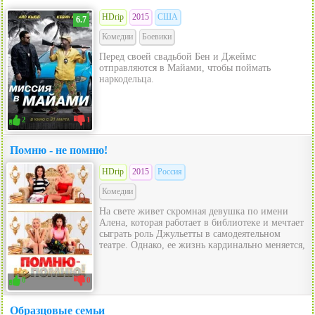
HDrip
2015
США
6.7
Комедии
Боевики
Перед своей свадьбой Бен и Джеймс
отправляются в Майами, чтобы поймать
наркодельца.
2
1
Помню - не помню!
HDrip
2015
Россия
Комедии
На свете живет скромная девушка по имени
Алена, которая работает в библиотеке и мечтает
сыграть роль Джульетты в самодеятельном
театре. Однако, ее жизнь кардинально меняется,
0
0
Образцовые семьи