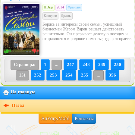
HDrip
2014
Франция
Комедии
Драмы
Борясь за интересы своей семьи, успешный
бизнесмен Жером Варен решает действовать
решительно. Он прерывает деловую поездку и
отправляется в родовое поместье, где разгорается
0
0
1
247
248
249
250
Страницы:
...
252
253
254
255
356
251
...
На главную
Назад
AnWap.Mobi
Контакты