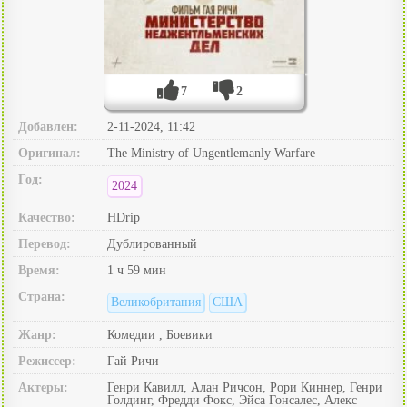
7
2
Добавлен:
2-11-2024, 11:42
Оригинал:
The Ministry of Ungentlemanly Warfare
Год:
2024
Качество:
HDrip
Перевод:
Дублированный
Время:
1 ч 59 мин
Страна:
Великобритания
США
Жанр:
Комедии , Боевики
Режиссер:
Гай Ричи
Актеры:
Генри Кавилл, Алан Ричсон, Рори Киннер, Генри
Голдинг, Фредди Фокс, Эйса Гонсалес, Алекс