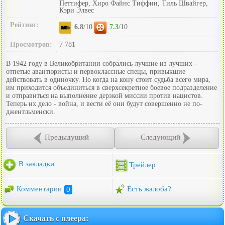
Петтифер, Хиро Файнс Тиффин, Тиль Швайгер,
Кэри Элвес
Рейтинг:
6.8
/10
7.3
/10
Просмотров:
7 781
В 1942 году в Великобритании собрались лучшие из лучших -
отпетые авантюристы и первоклассные спецы, привыкшие
действовать в одиночку. Но когда на кону стоит судьба всего мира,
им приходится объединиться в сверхсекретное боевое подразделение
и отправиться на выполнение дерзкой миссии против нацистов.
Теперь их дело - война, и вести её они будут совершенно не по-
джентльменски.
Предыдущий
Следующий
В закладки
Трейлер
Комментарии
0
Есть жалоба?
Скачать с плеера: