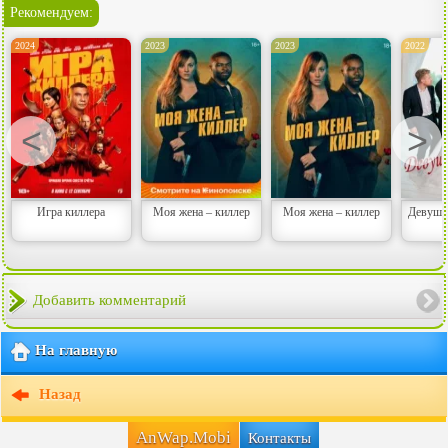
Рекомендуем:
2024
2023
2023
2022
<
>
Игра киллера
Моя жена – киллер
Моя жена – киллер
Девушк
Добавить комментарий
На главную
Назад
AnWap.Mobi
Контакты