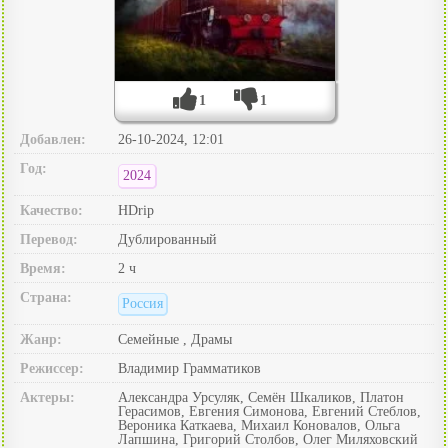
1
1
Добавлен:
26-10-2024, 12:01
Год:
2024
Качество:
HDrip
Перевод:
Дублированный
Время:
2 ч
Страна:
Россия
Жанр:
Семейные , Драмы
Режиссер:
Владимир Грамматиков
Актеры:
Александра Урсуляк, Семён Шкаликов, Платон
Герасимов, Евгения Симонова, Евгений Стеблов,
Вероника Каткаева, Михаил Коновалов, Ольга
Лапшина, Григорий Столбов, Олег Миляховский