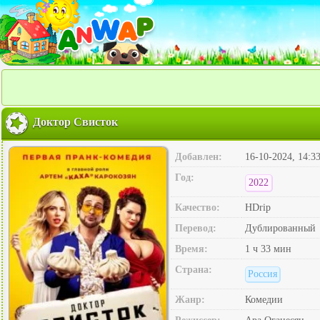
Доктор Свисток
Добавлен:
16-10-2024, 14:3
Год:
2022
Качество:
HDrip
Перевод:
Дублированный
Время:
1 ч 33 мин
Страна:
Россия
Жанр:
Комедии