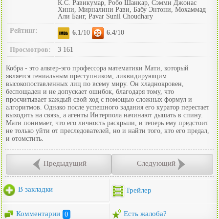
К.С. Равикумар, Робо Шанкар, Сэмми Джонас
Хини, Мирналини Рави, Бабу Энтони, Мохаммад
Али Баиг, Pavar Sunil Choudhary
Рейтинг:
6.1
/10
6.4
/10
Просмотров:
3 161
Кобра - это альтер-эго профессора математики Мати, который
является гениальным преступником, ликвидирующим
высокопоставленных лиц по всему миру. Он хладнокровен,
беспощаден и не допускает ошибок, благодаря тому, что
просчитывает каждый свой ход с помощью сложных формул и
алгоритмов. Однако после успешного задания его куратор перестает
выходить на связь, а агенты Интерпола начинают дышать в спину.
Мати понимает, что его личность раскрыли, и теперь ему предстоит
не только уйти от преследователей, но и найти того, кто его предал,
и отомстить.
Предыдущий
Следующий
В закладки
Трейлер
Комментарии
0
Есть жалоба?