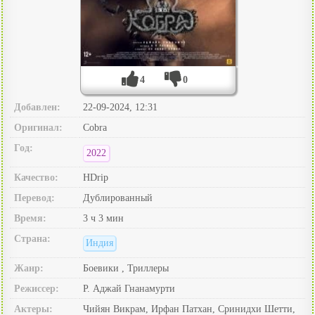
4
0
Добавлен:
22-09-2024, 12:31
Оригинал:
Cobra
Год:
2022
Качество:
HDrip
Перевод:
Дублированный
Время:
3 ч 3 мин
Страна:
Индия
Жанр:
Боевики , Триллеры
Режиссер:
Р. Аджай Гнанамурти
Актеры:
Чийян Викрам, Ирфан Патхан, Сринидхи Шетти,