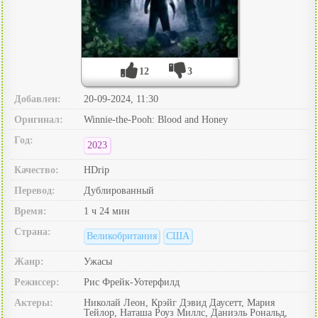
12
3
Добавлен:
20-09-2024, 11:30
Оригинал:
Winnie-the-Pooh: Blood and Honey
Год:
2023
Качество:
HDrip
Перевод:
Дублированный
Время:
1 ч 24 мин
Страна:
Великобритания
США
Жанр:
Ужасы
Режиссер:
Рис Фрейк-Уотерфилд
Актеры:
Николай Леон, Крэйг Дэвид Даусетт, Мария
Тейлор, Наташа Роуз Миллс, Даниэль Рональд,