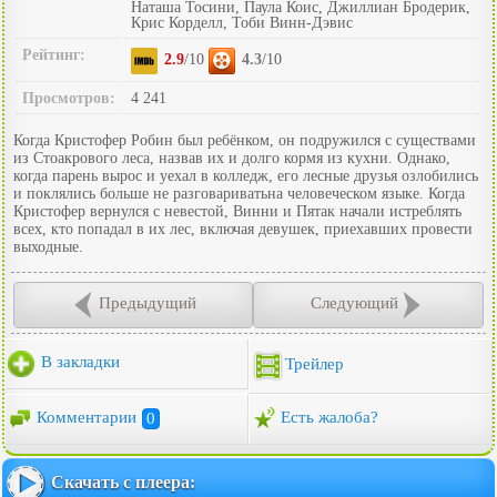
Наташа Тосини, Паула Коис, Джиллиан Бродерик,
Крис Корделл, Тоби Винн-Дэвис
Рейтинг:
2.9
/10
4.3
/10
Просмотров:
4 241
Когда Кристофер Робин был ребёнком, он подружился с существами
из Стоакрового леса, назвав их и долго кормя из кухни. Однако,
когда парень вырос и уехал в колледж, его лесные друзья озлобились
и поклялись больше не разговариватьна человеческом языке. Когда
Кристофер вернулся с невестой, Винни и Пятак начали истреблять
всех, кто попадал в их лес, включая девушек, приехавших провести
выходные.
Предыдущий
Следующий
В закладки
Трейлер
Комментарии
0
Есть жалоба?
Скачать с плеера: