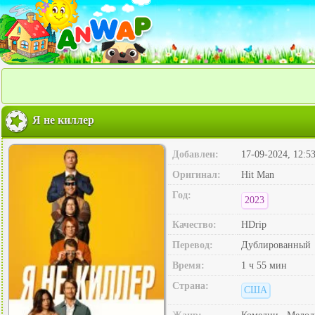
Я не киллер
Добавлен:
17-09-2024, 12:5
Оригинал:
Hit Man
Год:
2023
Качество:
HDrip
Перевод:
Дублированный
Время:
1 ч 55 мин
Страна:
США