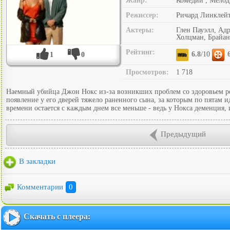
Жанр:
Комедии , Мело
Режиссер:
Ричард Линклей
Актеры:
Глен Пауэлл, Ад
Холцман, Брайан
Рейтинг:
6.8
/10
1
0
Просмотров:
1 718
Наемный убийца Джон Нокс из-за возникших проблем со здоровьем ре
появление у его дверей тяжело раненного сына, за которым по пятам 
времени остается с каждым днем все меньше - ведь у Нокса деменция, 
Предыдущий
В закладки
Комментарии
0
Скачать с плеера: