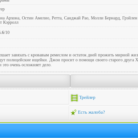
драмы
тер
риа Архона, Остин Амелио, Ретта, Санджай Рао, Молли Бернард, Грэйле
т Кэрролл
6.6
/10
шает завязать с кровавым ремеслом и остаток дней прожить мирной жи
идут полицейские ищейки. Джон просит о помощи своего старого друга Х
и это очень осложняет дело.
Трейлер
Есть жалоба?