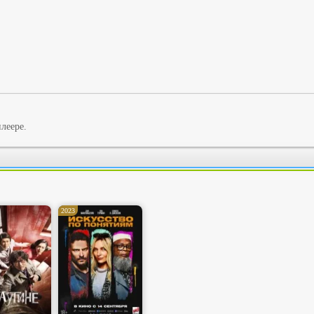
леере.
2023